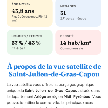
ÂGE MOYEN
MÉNAGES
43,8 ans
31
Plus âgée que moy. FR (42
2,71 pers. / ménage
ans)
HOMMES / FEMMES
DENSITÉ
57 % / 43 %
14 hab/km²
47 H · 36 F
Commune rurale
À propos de la vue satellite de
Saint-Julien-de-Gras-Capou
La vue satellite vous offre un aperçu géographique
unique de
Saint-Julien-de-Gras-Capou
, située dans
le département
Ariège
en région
Midi-Pyrénées
. Vous
pouvez identifier le centre-ville, les principaux axes