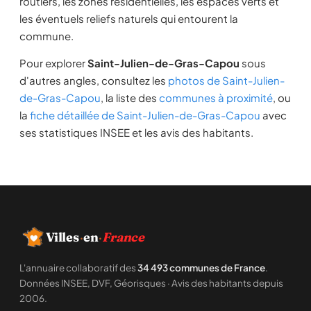
routiers, les zones résidentielles, les espaces verts et
les éventuels reliefs naturels qui entourent la
commune.
Pour explorer
Saint-Julien-de-Gras-Capou
sous
d'autres angles, consultez les
photos de Saint-Julien-
de-Gras-Capou
, la liste des
communes à proximité
, ou
la
fiche détaillée de Saint-Julien-de-Gras-Capou
avec
ses statistiques INSEE et les avis des habitants.
Villes
·
en
·
France
L'annuaire collaboratif des
34 493 communes de France
.
Données INSEE, DVF, Géorisques · Avis des habitants depuis
2006.