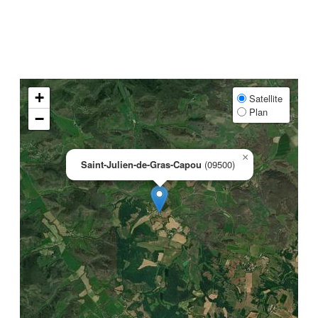
+
Satellite
Plan
−
×
Saint-Julien-de-Gras-Capou
(09500)