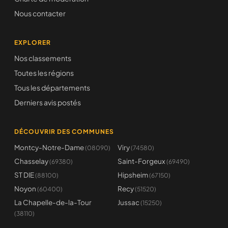
Nous contacter
EXPLORER
Nos classements
Toutes les régions
Tous les départements
Derniers avis postés
DÉCOUVRIR DES COMMUNES
Montcy-Notre-Dame
Viry
(08090)
(74580)
Chasselay
Saint-Forgeux
(69380)
(69490)
ST DIE
Hipsheim
(88100)
(67150)
Noyon
Recy
(60400)
(51520)
La Chapelle-de-la-Tour
Jussac
(15250)
(38110)