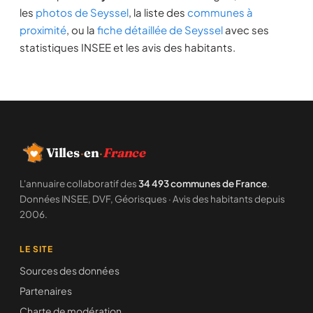
les
photos de Seyssel
, la liste des
communes à
proximité
, ou la
fiche détaillée de Seyssel
avec ses
statistiques INSEE et les avis des habitants.
Villes
·
en
·
France
L'annuaire collaboratif des
34 493 communes de France
.
Données INSEE, DVF, Géorisques · Avis des habitants depuis
2006.
LE SITE
Sources des données
Partenaires
Charte de modération