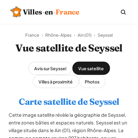
Villes
·
en
·
France
France
›
Rhône-Alpes
›
Ain (01)
›
Seyssel
Vue satellite de Seyssel
Avis sur Seyssel
Vue satellite
Villes à proximité
Photos
Carte satellite de Seyssel
Cette image satellite révèle la géographie de Seyssel,
entre zones bâties et espaces naturels. Seyssel est un
village située dans le Ain (01), région Rhône-Alpes. La
commune compte environ 997 habitants, couvre