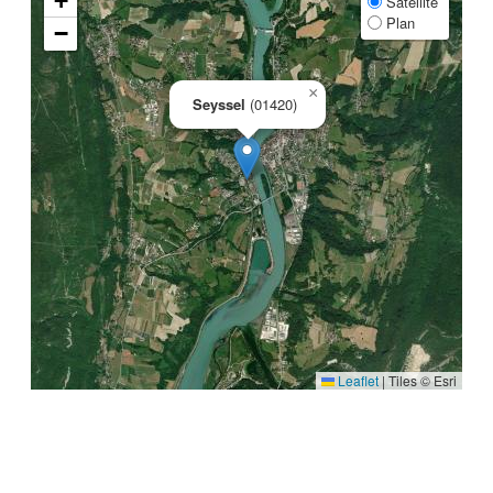
+
Satellite
Plan
−
×
Seyssel
(01420)
Leaflet
|
Tiles © Esri