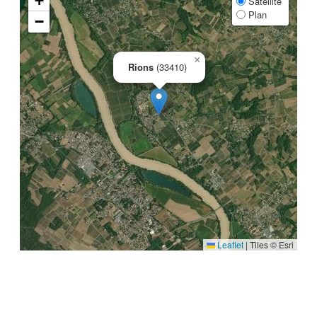
+
Satellite
Plan
−
×
Rions
(33410)
Leaflet
|
Tiles © Esri