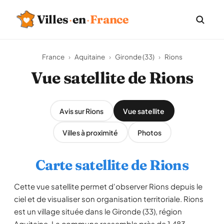
Villes
·
en
·
France
France
›
Aquitaine
›
Gironde (33)
›
Rions
Vue satellite de Rions
Avis sur Rions
Vue satellite
Villes à proximité
Photos
Carte satellite de Rions
Cette vue satellite permet d'observer Rions depuis le
ciel et de visualiser son organisation territoriale. Rions
est un village située dans le Gironde (33), région
Aquitaine. La commune rassemble près de 1 483