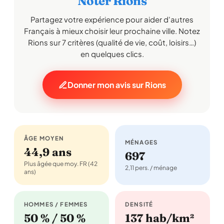
Noter Rions
Partagez votre expérience pour aider d'autres
Français à mieux choisir leur prochaine ville. Notez
Rions sur 7 critères (qualité de vie, coût, loisirs…)
en quelques clics.
Donner mon avis sur Rions
ÂGE MOYEN
MÉNAGES
44,9 ans
697
Plus âgée que moy. FR (42
2,11 pers. / ménage
ans)
HOMMES / FEMMES
DENSITÉ
50 % / 50 %
137 hab/km²