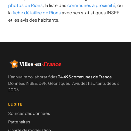
photos de Rions
, la liste des
communes à proximité
, ou
la
fiche détaillée de Rions
avec ses statistiques INSEE
et les avis des habitants.
Villes
·
en
·
France
L'annuaire collaboratif des
34 493 communes de France
.
Données INSEE, DVF, Géorisques · Avis des habitants depuis
2006.
LE SITE
Sources des données
Partenaires
Charte de modération