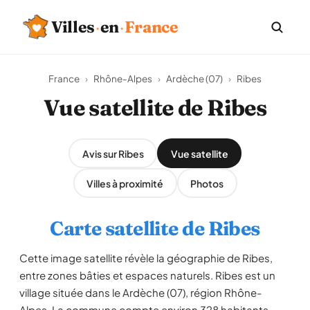
Villes
·
en
·
France
France
›
Rhône-Alpes
›
Ardèche (07)
›
Ribes
Vue satellite de Ribes
Avis sur Ribes
Vue satellite
Villes à proximité
Photos
Carte satellite de Ribes
Cette image satellite révèle la géographie de Ribes,
entre zones bâties et espaces naturels. Ribes est un
village située dans le Ardèche (07), région Rhône-
Alpes. La commune compte environ 328 habitants,