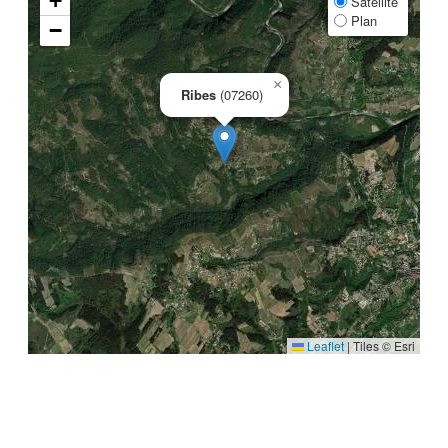
+
Satellite
Plan
−
×
Ribes
(07260)
Leaflet
|
Tiles © Esri