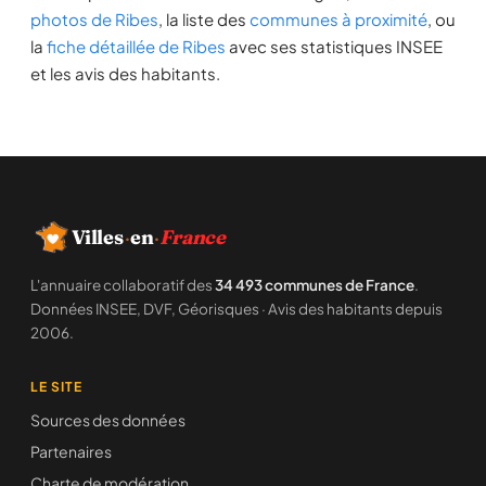
photos de Ribes
, la liste des
communes à proximité
, ou
la
fiche détaillée de Ribes
avec ses statistiques INSEE
et les avis des habitants.
Villes
·
en
·
France
L'annuaire collaboratif des
34 493 communes de France
.
Données INSEE, DVF, Géorisques · Avis des habitants depuis
2006.
LE SITE
Sources des données
Partenaires
Charte de modération