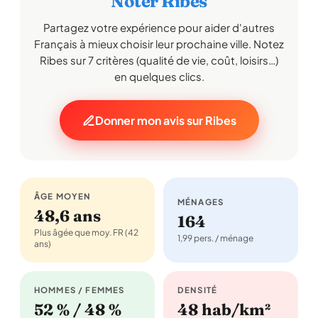
Noter Ribes
Partagez votre expérience pour aider d'autres
Français à mieux choisir leur prochaine ville. Notez
Ribes sur 7 critères (qualité de vie, coût, loisirs…)
en quelques clics.
Donner mon avis sur Ribes
ÂGE MOYEN
MÉNAGES
48,6 ans
164
Plus âgée que moy. FR (42
1,99 pers. / ménage
ans)
HOMMES / FEMMES
DENSITÉ
52 % / 48 %
48 hab/km²