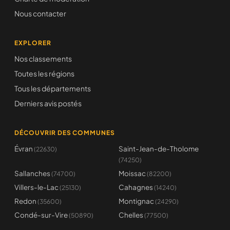
Nous contacter
EXPLORER
Nos classements
Toutes les régions
Tous les départements
Derniers avis postés
DÉCOUVRIR DES COMMUNES
Évran
Saint-Jean-de-Tholome
(22630)
(74250)
Sallanches
Moissac
(74700)
(82200)
Villers-le-Lac
Cahagnes
(25130)
(14240)
Redon
Montignac
(35600)
(24290)
Condé-sur-Vire
Chelles
(50890)
(77500)