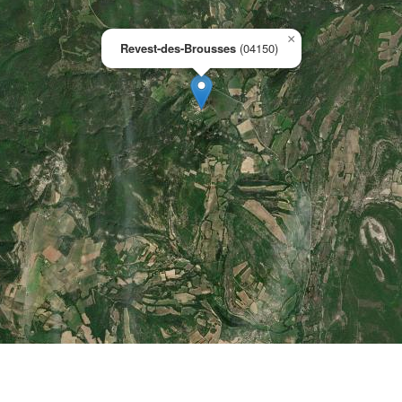
×
Revest-des-Brousses
(04150)