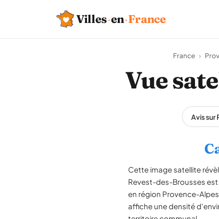
Villes
·
en
·
France
France
›
Prov
Vue sate
Avis su
Ca
Cette image satellite rév
Revest-des-Brousses est 
en région Provence-Alpes
affiche une densité d'envi
territoire communal.