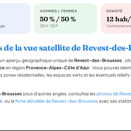
HOMMES / FEMMES
DENSITÉ
50 % / 50 %
12 hab
nage
132 H · 132 F
Commune rura
 de la vue satellite de Revest-des
re un aperçu géographique unique de
Revest-des-Brousses
, si
ce
en région
Provence-Alpes-Côte d'Azur
. Vous pouvez identif
es zones résidentielles, les espaces verts et les éventuels reliefs
-Brousses
sous d'autres angles, consultez les
photos de Reve
é
, ou la
fiche détaillée de Revest-des-Brousses
avec ses statist