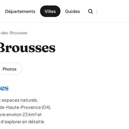
Départements
Villes
Guides
-des-Brousses
-Brousses
Photos
ses
t espaces naturels.
-de-Haute-Provence (04),
re environ 23 km² et
'explorer en détail le