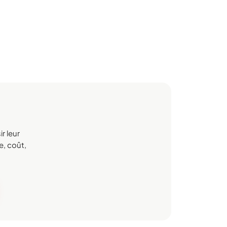
r leur
e, coût,