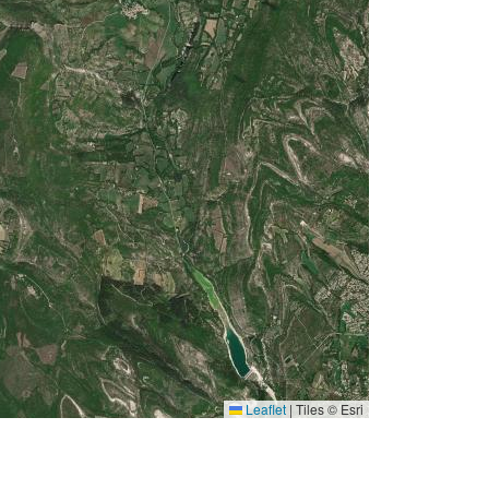
Leaflet
|
Tiles © Esri