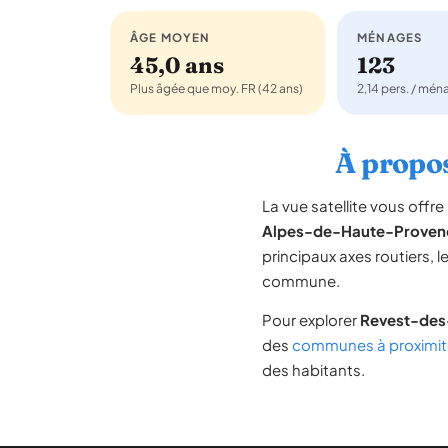
ÂGE MOYEN
MÉNAGES
45,0 ans
123
Plus âgée que moy. FR (42 ans)
2,14 pers. / mé
À propos
La vue satellite vous off
Alpes-de-Haute-Proven
principaux axes routiers, l
commune.
Pour explorer
Revest-des
des
communes à proximit
des habitants.