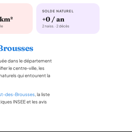
SOLDE NATUREL
/km²
+0 / an
le
2 naiss. · 2 décès
-Brousses
tuée dans le département
ier le centre-ville, les
 naturels qui entourent la
st-des-Brousses
, la liste
iques INSEE et les avis