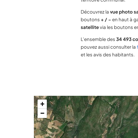
Découvrez la
vue photo s
boutons
+ / −
en haut à ga
satellite
via les boutons en
L'ensemble des
34 493 c
pouvez aussi consulter la
et les avis des habitants.
+
−