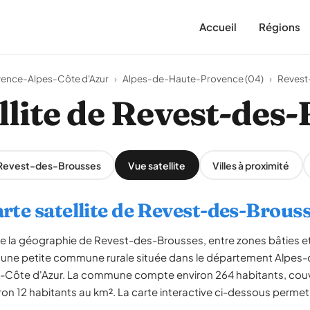
Accueil
Régions
ence-Alpes-Côte d'Azur
›
Alpes-de-Haute-Provence (04)
›
Revest
llite de Revest-des
r Revest-des-Brousses
Vue satellite
Villes à proximité
rte satellite de Revest-des-Brous
èle la géographie de Revest-des-Brousses, entre zones bâties e
une petite commune rurale située dans le département Alpes
-Côte d'Azur. La commune compte environ 264 habitants, couv
ron 12 habitants au km². La carte interactive ci-dessous permet d