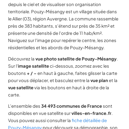
depuis le ciel et de visualiser son organisation
territoriale. Pouzy-Mésangy est un village située dans
le Allier (03), région Auvergne. La commune rassemble
près de 383 habitants, s'étend sur près de 35 km² et
présente une densité de l'ordre de 11 hab/km².
Naviguez sur l'image pour repérer le centre, les zones
résidentielles et les abords de Pouzy-Mésangy.
Découvrez la
vue photo satellite de Pouzy-Mésangy
.
Sur l'
image satellite
ci-dessous, zoomez avec les
boutons
+ / −
en haut à gauche, faites glisser la carte
pour vous déplacer, et basculez entre la
vue plan
et la
vue satellite
via les boutons en haut à droite de la
carte.
L'ensemble des
34 493 communes de France
sont
disponibles en vue satellite sur
villes-en-france.fr
.
Vous pouvez aussi consulter la
fiche détaillée de
Pouzy-Mésangy
pour découvrir sa démographie, son