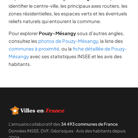
identifier le centre-ville, les principaux axes routiers, les
zones résidentielles, les espaces verts et les éventuels
reliefs naturels qui entourent la commune.
Pour explorer
Pouzy-Mésangy
sous d'autres angles,
consultez les
photos de Pouzy-Mésangy
, la liste des
communes à proximité
, ou la
fiche détaillée de Pouzy-
Mésangy
avec ses statistiques INSEE et les avis des
habitants.
Villes
·
en
·
France
L'annuaire collaboratif des
34 493 communes de France
.
Données INSEE, DVF, Géorisques · Avis des habitants depuis
2006.