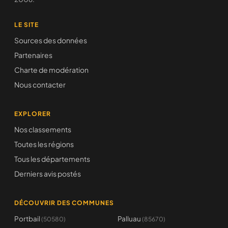
LE SITE
Sources des données
Partenaires
Charte de modération
Nous contacter
EXPLORER
Nos classements
Toutes les régions
Tous les départements
Derniers avis postés
DÉCOUVRIR DES COMMUNES
Portbail
Palluau
(50580)
(85670)