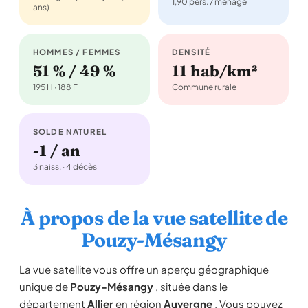
1,90 pers. / ménage
ans)
HOMMES / FEMMES
DENSITÉ
51 % / 49 %
11 hab/km²
195 H · 188 F
Commune rurale
SOLDE NATUREL
-1 / an
3 naiss. · 4 décès
À propos de la vue satellite de
Pouzy-Mésangy
La vue satellite vous offre un aperçu géographique
unique de
Pouzy-Mésangy
, située dans le
département
Allier
en région
Auvergne
. Vous pouvez