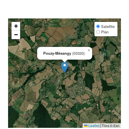
+
Satellite
Plan
−
×
Pouzy-Mésangy
(03320)
Leaflet
|
Tiles © Esri