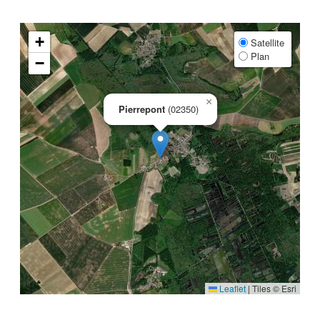
+
Satellite
Plan
−
×
Pierrepont
(02350)
Leaflet
|
Tiles © Esri