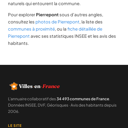
naturels qui entourent la commune.
Pour explorer
Pierrepont
sous d'autres angles,
consultez les
photos de Pierrepont
, la liste des
communes à proximité
, ou la
fiche détaillée de
Pierrepont
avec ses statistiques INSEE et les avis des
habitants.
Villes
·
en
·
France
L'annuaire collaboratif des
34 493 communes de France
.
Données INSEE, DVF, Géorisques · Avis des habitants depuis
2006.
LE SITE