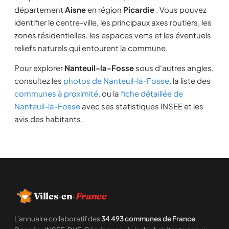
département
Aisne
en région
Picardie
. Vous pouvez
identifier le centre-ville, les principaux axes routiers, les
zones résidentielles, les espaces verts et les éventuels
reliefs naturels qui entourent la commune.
Pour explorer
Nanteuil-la-Fosse
sous d'autres angles,
consultez les
photos de Nanteuil-la-Fosse
, la liste des
communes à proximité
, ou la
fiche détaillée de
Nanteuil-la-Fosse
avec ses statistiques INSEE et les
avis des habitants.
Villes
·
en
·
France
L'annuaire collaboratif des
34 493 communes de France
.