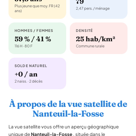
79
Plus jeune que moy. FR (42
2,47 pers. / ménage
ans)
HOMMES / FEMMES
DENSITÉ
59 % / 41 %
25 hab/km²
116 H · 80 F
Commune rurale
SOLDE NATUREL
+0 / an
2 naiss. · 2 décès
À propos de la vue satellite de
Nanteuil-la-Fosse
La vue satellite vous offre un aperçu géographique
unique de
Nanteuil-la-Fosse
, située dans le