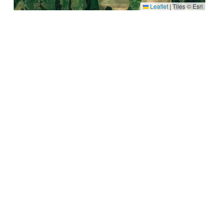
Leaflet
|
Tiles © Esri