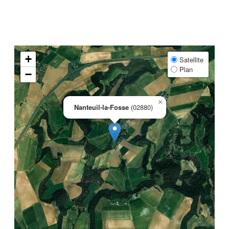
+
Satellite
Plan
−
×
Nanteuil-la-Fosse
(02880)