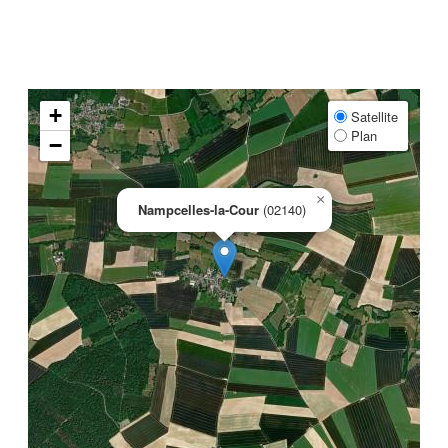
+
Satellite
Plan
−
×
Nampcelles-la-Cour
(02140)