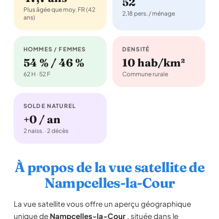
52
Plus âgée que moy. FR (42
2,18 pers. / ménage
ans)
HOMMES / FEMMES
DENSITÉ
54 % / 46 %
10 hab/km²
62 H · 52 F
Commune rurale
SOLDE NATUREL
+0 / an
2 naiss. · 2 décès
À propos de la vue satellite de
Nampcelles-la-Cour
La vue satellite vous offre un aperçu géographique
unique de
Nampcelles-la-Cour
, située dans le