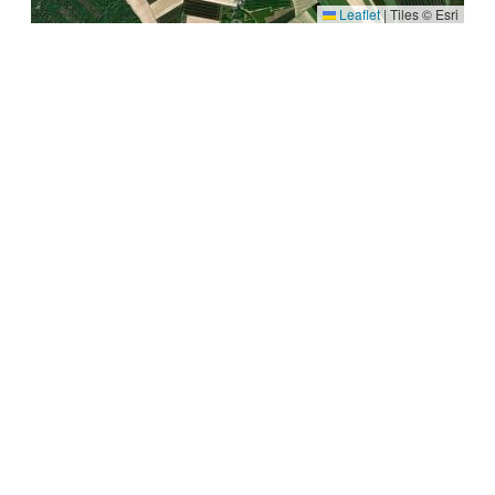
Leaflet
|
Tiles © Esri