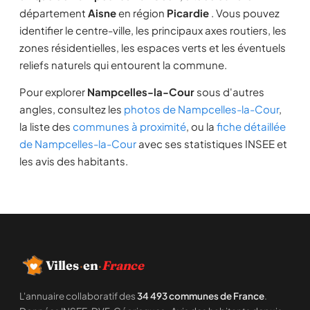
département
Aisne
en région
Picardie
. Vous pouvez
identifier le centre-ville, les principaux axes routiers, les
zones résidentielles, les espaces verts et les éventuels
reliefs naturels qui entourent la commune.
Pour explorer
Nampcelles-la-Cour
sous d'autres
angles, consultez les
photos de Nampcelles-la-Cour
,
la liste des
communes à proximité
, ou la
fiche détaillée
de Nampcelles-la-Cour
avec ses statistiques INSEE et
les avis des habitants.
Villes
·
en
·
France
L'annuaire collaboratif des
34 493 communes de France
.