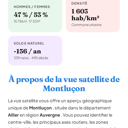
DENSITÉ
HOMMES / FEMMES
1 603
47 % / 53 %
hab/km²
15 786 H · 17 531 F
Commune urbaine
SOLDE NATUREL
-156 / an
339 naiss. · 495 décès
À propos de la vue satellite de
Montluçon
La vue satellite vous offre un aperçu géographique
unique de
Montluçon
, située dans le département
Allier
en région
Auvergne
. Vous pouvez identifier le
centre-ville, les principaux axes routiers, les zones