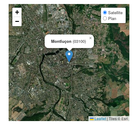
+
Satellite
Plan
−
×
Montluçon
(03100)
Leaflet
|
Tiles © Esri