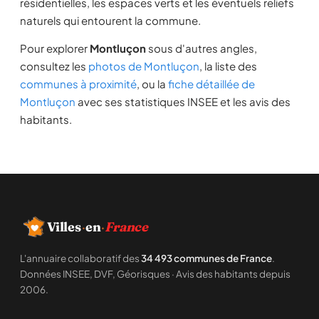
résidentielles, les espaces verts et les éventuels reliefs
naturels qui entourent la commune.
Pour explorer
Montluçon
sous d'autres angles,
consultez les
photos de Montluçon
, la liste des
communes à proximité
, ou la
fiche détaillée de
Montluçon
avec ses statistiques INSEE et les avis des
habitants.
Villes
·
en
·
France
L'annuaire collaboratif des
34 493 communes de France
.
Données INSEE, DVF, Géorisques · Avis des habitants depuis
2006.