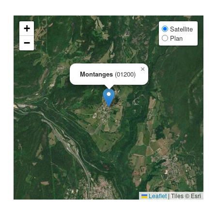
+
Satellite
Plan
−
×
Montanges
(01200)
Leaflet
|
Tiles © Esri