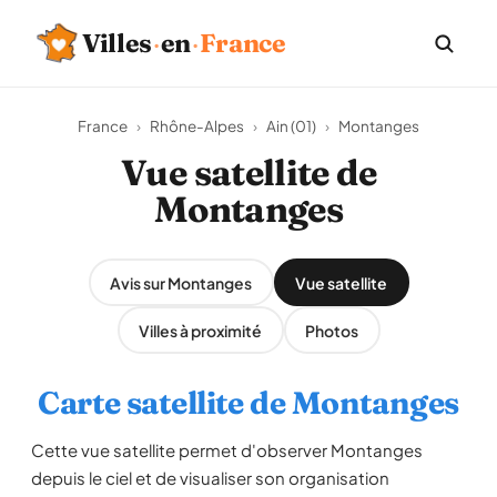
Villes
·
en
·
France
France
›
Rhône-Alpes
›
Ain (01)
›
Montanges
Vue satellite de
Montanges
Avis sur Montanges
Vue satellite
Villes à proximité
Photos
Carte satellite de Montanges
Cette vue satellite permet d'observer Montanges
depuis le ciel et de visualiser son organisation