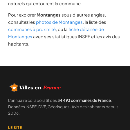
naturels qui entourent la commune.
Pour explorer
Montanges
sous d'autres angles,
consultez les
photos de Montanges
, la liste des
communes à proximité
, ou la
fiche détaillée de
Montanges
avec ses statistiques INSEE et les avis des
habitants.
Villes
·
en
·
France
L'annuaire collaboratif des
34 493 communes de France
.
Données INSEE, DVF, Géorisques · Avis des habitants depuis
2006.
LE SITE