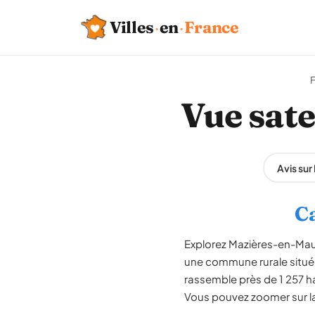
Villes
·
en
·
France
Vue sate
Avis su
Ca
Explorez Mazières-en-Maug
une commune rurale située
rassemble près de 1 257 ha
Vous pouvez zoomer sur la 