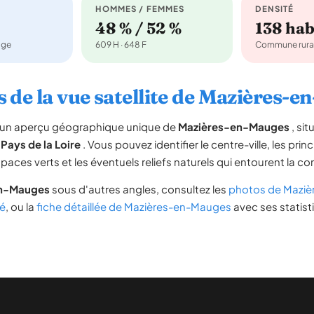
HOMMES / FEMMES
DENSITÉ
48 % / 52 %
138 ha
age
609 H · 648 F
Commune rura
 de la vue satellite de Mazières-
re un aperçu géographique unique de
Mazières-en-Mauges
, si
n
Pays de la Loire
. Vous pouvez identifier le centre-ville, les prin
espaces verts et les éventuels reliefs naturels qui entourent la 
en-Mauges
sous d'autres angles, consultez les
photos de Mazi
é
, ou la
fiche détaillée de Mazières-en-Mauges
avec ses statist