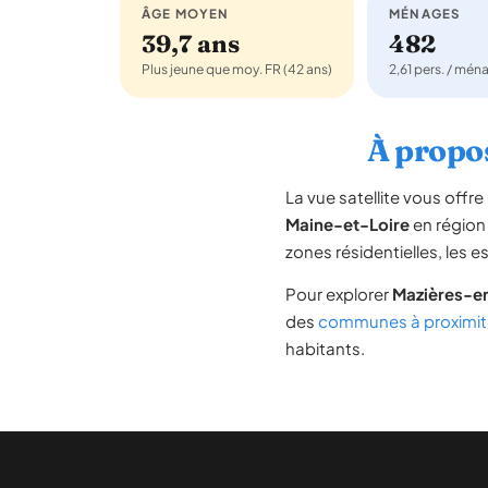
ÂGE MOYEN
MÉNAGES
39,7 ans
482
Plus jeune que moy. FR (42 ans)
2,61 pers. / mén
À propos
La vue satellite vous off
Maine-et-Loire
en régio
zones résidentielles, les 
Pour explorer
Mazières-
des
communes à proximit
habitants.