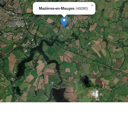
×
Mazières-en-Mauges
(49280)