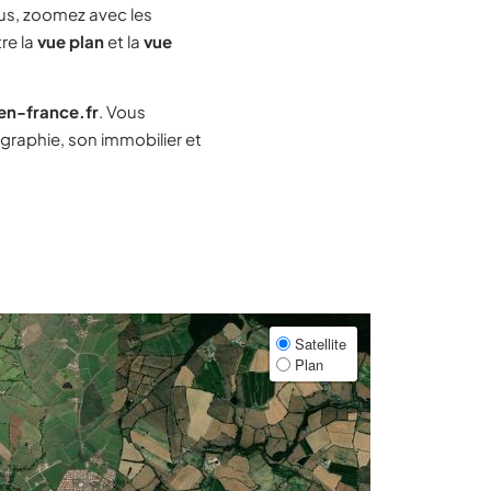
s, zoomez avec les
re la
vue plan
et la
vue
-en-france.fr
. Vous
raphie, son immobilier et
Satellite
Plan