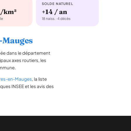
SOLDE NATUREL
b/km²
+14 / an
le
18 naiss. · 4 décès
en-Mauges
tuée dans le département
cipaux axes routiers, les
commune.
ères-en-Mauges
, la liste
iques INSEE et les avis des