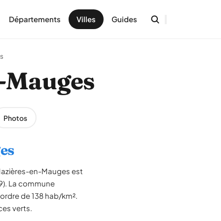
Départements
Villes
Guides
s
en-Mauges
Photos
ges
. Mazières-en-Mauges est
(49). La commune
l'ordre de 138 hab/km².
ces verts.