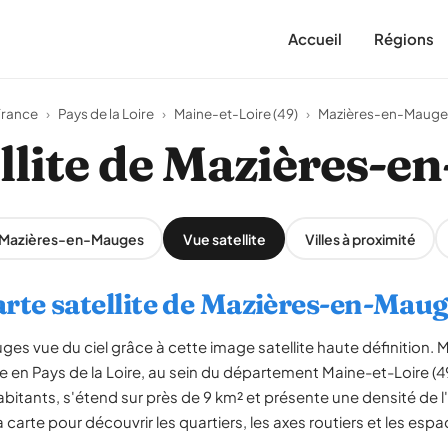
Accueil
Régions
France
›
Pays de la Loire
›
Maine-et-Loire (49)
›
Mazières-en-Mauge
llite de Mazières-
r Mazières-en-Mauges
Vue satellite
Villes à proximité
rte satellite de Mazières-en-Mau
es vue du ciel grâce à cette image satellite haute définition
 en Pays de la Loire, au sein du département Maine-et-Loire 
bitants, s'étend sur près de 9 km² et présente une densité de 
carte pour découvrir les quartiers, les axes routiers et les espa