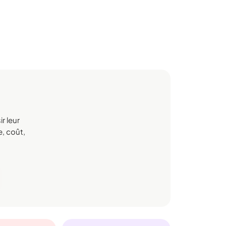
r leur
e, coût,