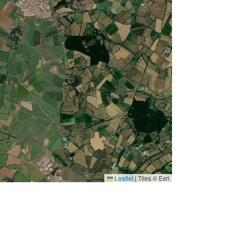
Leaflet
|
Tiles © Esri