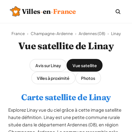
Villes
·
en
·
France
France
›
Champagne-Ardenne
›
Ardennes (08)
›
Linay
Vue satellite de Linay
Avis sur Linay
Vue satellite
Villes à proximité
Photos
Carte satellite de Linay
Explorez Linay vue du ciel grâce à cette image satellite
haute définition. Linay est une petite commune rurale
située dans le département Ardennes (08), en région
Champagne-Ardenne. La commune rassemble près