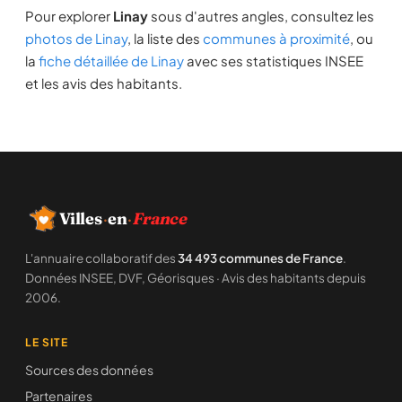
Pour explorer
Linay
sous d'autres angles, consultez les
photos de Linay
, la liste des
communes à proximité
, ou
la
fiche détaillée de Linay
avec ses statistiques INSEE
et les avis des habitants.
Villes
·
en
·
France
L'annuaire collaboratif des
34 493 communes de France
.
Données INSEE, DVF, Géorisques · Avis des habitants depuis
2006.
LE SITE
Sources des données
Partenaires