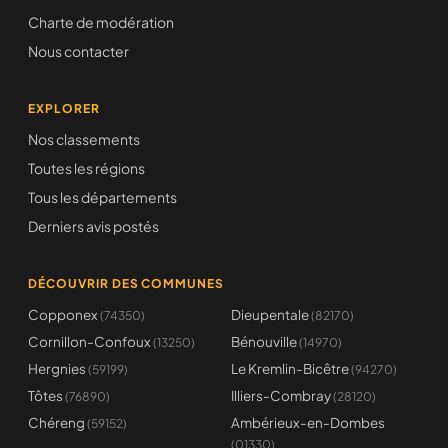
Charte de modération
Nous contacter
EXPLORER
Nos classements
Toutes les régions
Tous les départements
Derniers avis postés
DÉCOUVRIR DES COMMUNES
Copponex
Dieupentale
(74350)
(82170)
Cornillon-Confoux
Bénouville
(13250)
(14970)
Hergnies
Le Kremlin-Bicêtre
(59199)
(94270)
Tôtes
Illiers-Combray
(76890)
(28120)
Chéreng
Ambérieux-en-Dombes
(59152)
(01330)