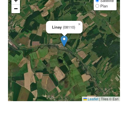
+
Satellite
Plan
−
×
Linay
(08110)
Leaflet
|
Tiles © Esri