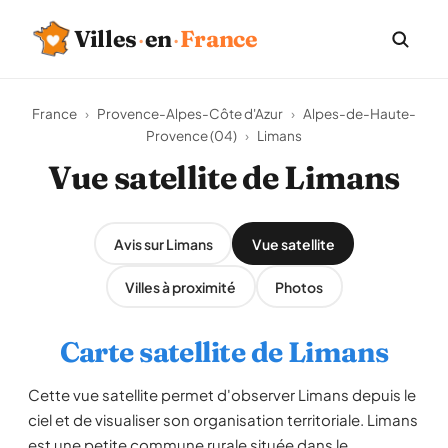
Villes
·
en
·
France
France
›
Provence-Alpes-Côte d'Azur
›
Alpes-de-Haute-
Provence (04)
›
Limans
Vue satellite de Limans
Avis sur Limans
Vue satellite
Villes à proximité
Photos
Carte satellite de Limans
Cette vue satellite permet d'observer Limans depuis le
ciel et de visualiser son organisation territoriale. Limans
est une petite commune rurale située dans le