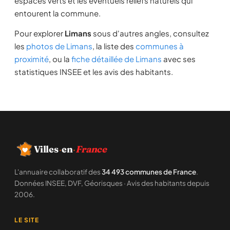
espaces verts et les éventuels reliefs naturels qui
entourent la commune.
Pour explorer
Limans
sous d'autres angles, consultez
les
photos de Limans
, la liste des
communes à
proximité
, ou la
fiche détaillée de Limans
avec ses
statistiques INSEE et les avis des habitants.
Villes
·
en
·
France
L'annuaire collaboratif des
34 493 communes de France
.
Données INSEE, DVF, Géorisques · Avis des habitants depuis
2006.
LE SITE