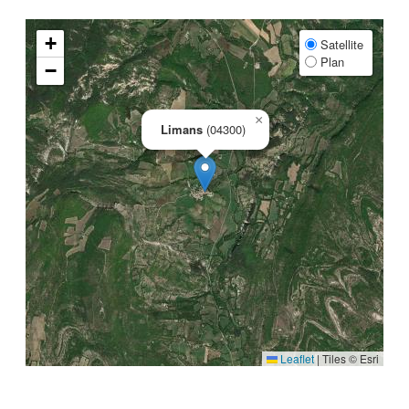
+
Satellite
Plan
−
×
Limans
(04300)
Leaflet
|
Tiles © Esri