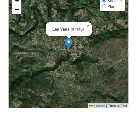
+
Satellite
Plan
−
×
Les Vans
(07140)
Leaflet
|
Tiles © Esri