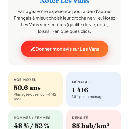
Noter Les Vans
Partagez votre expérience pour aider d'autres
Français à mieux choisir leur prochaine ville. Notez
Les Vans sur 7 critères (qualité de vie, coût,
loisirs…) en quelques clics.
Donner mon avis sur Les Vans
ÂGE MOYEN
MÉNAGES
50,6 ans
1 416
Plus âgée que moy. FR (42
1,84 pers. / ménage
ans)
HOMMES / FEMMES
DENSITÉ
48 % / 52 %
85 hab/km²