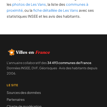
les
photos de Les Vans
, la liste des
communes à
proximité
, ou la
fiche détaillée de Les Vans
avec ses
statistiques INSEE et les avis des habitants.
Villes
·
en
·
France
L'annuaire collaboratif des
34 493 communes de France
.
Données INSEE, DVF, Géorisques · Avis des habitants depuis
2006.
LE SITE
Sources des données
Partenaires
Charte de modération