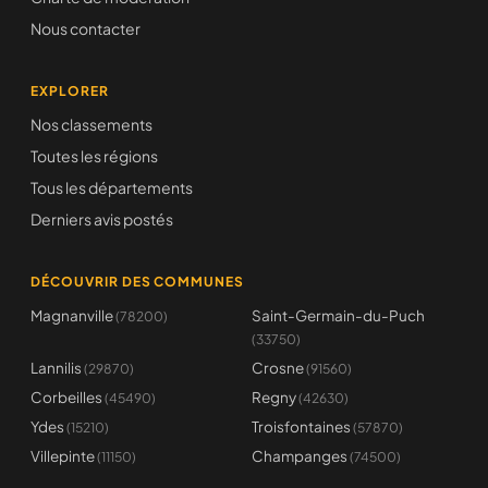
Nous contacter
EXPLORER
Nos classements
Toutes les régions
Tous les départements
Derniers avis postés
DÉCOUVRIR DES COMMUNES
Magnanville
Saint-Germain-du-Puch
(78200)
(33750)
Lannilis
Crosne
(29870)
(91560)
Corbeilles
Regny
(45490)
(42630)
Ydes
Troisfontaines
(15210)
(57870)
Villepinte
Champanges
(11150)
(74500)