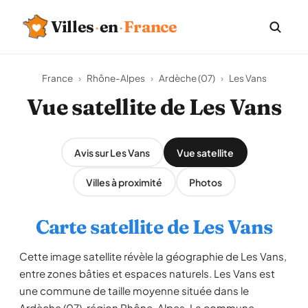
Villes
·
en
·
France
France
›
Rhône-Alpes
›
Ardèche (07)
›
Les Vans
Vue satellite de Les Vans
Avis sur Les Vans
Vue satellite
Villes à proximité
Photos
Carte satellite de Les Vans
Cette image satellite révèle la géographie de Les Vans,
entre zones bâties et espaces naturels. Les Vans est
une commune de taille moyenne située dans le
Ardèche (07), région Rhône-Alpes. La commune