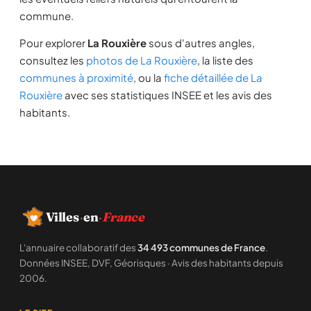
commune.
Pour explorer
La Rouxière
sous d'autres angles,
consultez les
photos de La Rouxière
, la liste des
communes à proximité
, ou la
fiche détaillée de La
Rouxière
avec ses statistiques INSEE et les avis des
habitants.
Villes
·
en
·
France
L'annuaire collaboratif des
34 493 communes de France
.
Données INSEE, DVF, Géorisques · Avis des habitants depuis
2006.