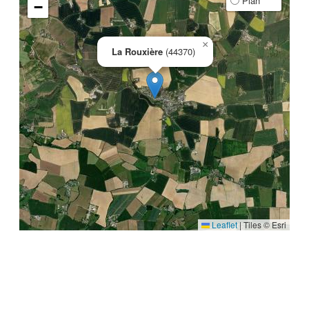
Plan
−
×
La Rouxière
(44370)
Leaflet
|
Tiles © Esri