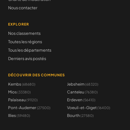
Nous contacter
EXPLORER
Nos classements
Toutes les régions
Tous les départements
Derniers avis postés
DÉCOUVRIR DES COMMUNES
Kembs
Jebsheim
(68680)
(68320)
Mios
Canteleu
(33380)
(76380)
Palaiseau
Erdeven
(91120)
(56410)
Pont-Audemer
Voeuil-et-Giget
(27500)
(16400)
Illies
Bourth
(59480)
(27580)