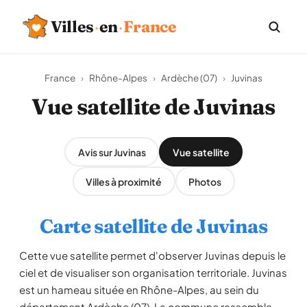
Villes
·
en
·
France
France
›
Rhône-Alpes
›
Ardèche (07)
›
Juvinas
Vue satellite de Juvinas
Avis sur Juvinas
Vue satellite
Villes à proximité
Photos
Carte satellite de Juvinas
Cette vue satellite permet d'observer Juvinas depuis le
ciel et de visualiser son organisation territoriale. Juvinas
est un hameau située en Rhône-Alpes, au sein du
département Ardèche (07). La commune rassemble