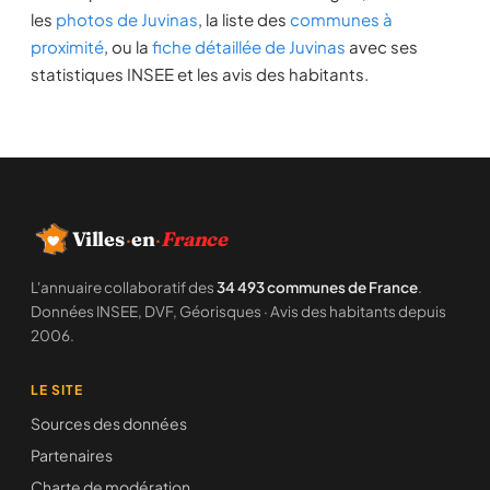
les
photos de Juvinas
, la liste des
communes à
proximité
, ou la
fiche détaillée de Juvinas
avec ses
statistiques INSEE et les avis des habitants.
Villes
·
en
·
France
L'annuaire collaboratif des
34 493 communes de France
.
Données INSEE, DVF, Géorisques · Avis des habitants depuis
2006.
LE SITE
Sources des données
Partenaires
Charte de modération