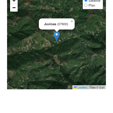
+
Satellite
Plan
−
×
Juvinas
(07600)
Leaflet
|
Tiles © Esri