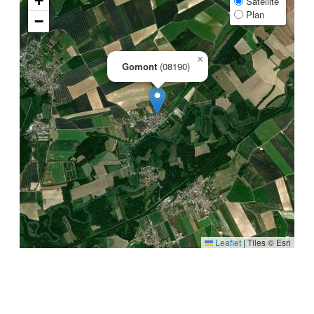
+
Satellite
Plan
−
×
Gomont
(08190)
Leaflet
|
Tiles © Esri