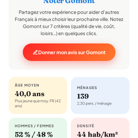
Noter Gomont
Partagez votre expérience pour aider d'autres
Français à mieux choisir leur prochaine ville. Notez
Gomont sur 7 critères (qualité de vie, coût,
loisirs…) en quelques clics.
Donner mon avis sur Gomont
ÂGE MOYEN
MÉNAGES
40,0 ans
139
Plus jeune que moy. FR (42
2,30 pers. / ménage
ans)
HOMMES / FEMMES
DENSITÉ
52 % / 48 %
44 hab/km²