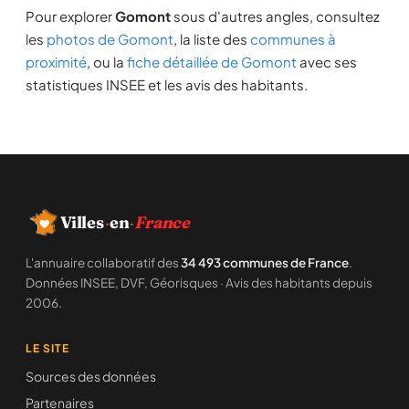
Pour explorer
Gomont
sous d'autres angles, consultez
les
photos de Gomont
, la liste des
communes à
proximité
, ou la
fiche détaillée de Gomont
avec ses
statistiques INSEE et les avis des habitants.
Villes
·
en
·
France
L'annuaire collaboratif des
34 493 communes de France
.
Données INSEE, DVF, Géorisques · Avis des habitants depuis
2006.
LE SITE
Sources des données
Partenaires