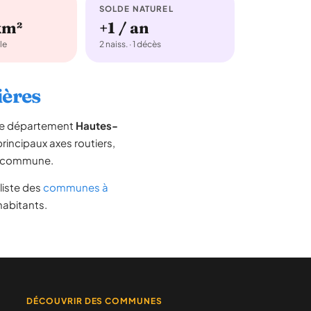
SOLDE NATUREL
km²
+1 / an
le
2 naiss. · 1 décès
ières
 le département
Hautes-
 principaux axes routiers,
 la commune.
a liste des
communes à
habitants.
DÉCOUVRIR DES COMMUNES