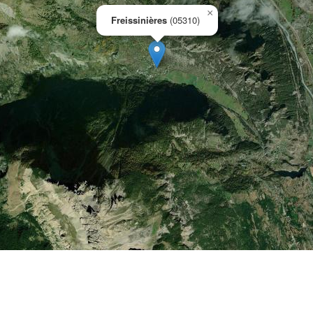
×
Freissinières
(05310)