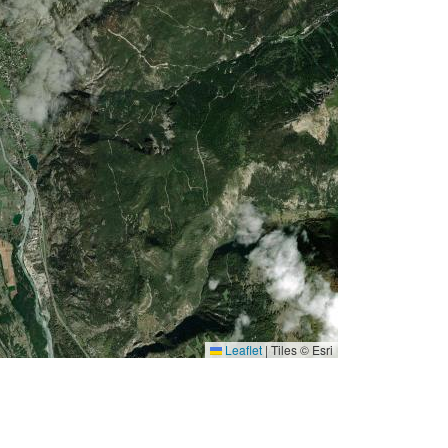
Leaflet
|
Tiles © Esri