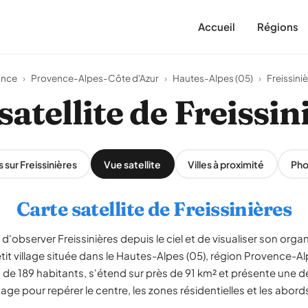
Accueil
Régions
ance
›
Provence-Alpes-Côte d'Azur
›
Hautes-Alpes (05)
›
Freissini
satellite de Freissin
s sur Freissinières
Vue satellite
Villes à proximité
Pho
Carte satellite de Freissinières
d'observer Freissinières depuis le ciel et de visualiser son organi
petit village située dans le Hautes-Alpes (05), région Provence-A
 189 habitants, s'étend sur près de 91 km² et présente une den
ge pour repérer le centre, les zones résidentielles et les abords