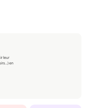
r leur
sirs…) en