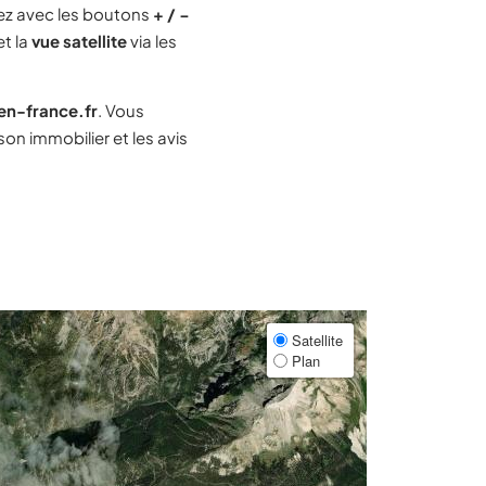
z avec les boutons
+ / −
et la
vue satellite
via les
-en-france.fr
. Vous
n immobilier et les avis
Satellite
Plan