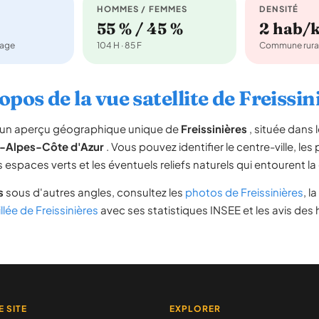
HOMMES / FEMMES
DENSITÉ
55 % / 45 %
2 hab/
nage
104 H · 85 F
Commune rura
opos de la vue satellite de Freissin
re un aperçu géographique unique de
Freissinières
, située dans
-Alpes-Côte d'Azur
. Vous pouvez identifier le centre-ville, les
les espaces verts et les éventuels reliefs naturels qui entourent
s
sous d'autres angles, consultez les
photos de Freissinières
, l
llée de Freissinières
avec ses statistiques INSEE et les avis des 
E SITE
EXPLORER