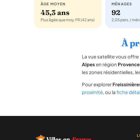
ÂGE MOYEN
MÉNAGES
45,3 ans
92
Plus âgée que moy. FR (42 ans)
2,05 pers. / mé
À pr
La vue satellite vous off
Alpes
en région
Provence
les zones résidentielles, 
Pour explorer
Freissinière
proximité
, ou la
fiche détai
L
Villes
·
en
·
France