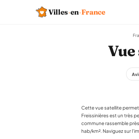
Villes
·
en
·
France
Fr
Vue 
Avi
Cette vue satellite permet 
Freissinières est un très 
commune rassemble près de
hab/km². Naviguez sur l'ima