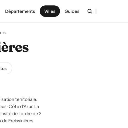
Départements
Villes
Guides
ères
ières
tos
sation territoriale.
lpes-Côte d'Azur. La
sité de l'ordre de 2
 de Freissinières.