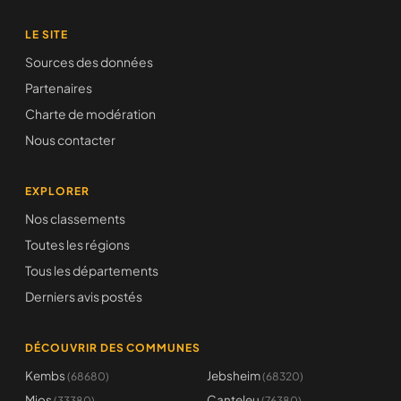
LE SITE
Sources des données
Partenaires
Charte de modération
Nous contacter
EXPLORER
Nos classements
Toutes les régions
Tous les départements
Derniers avis postés
DÉCOUVRIR DES COMMUNES
Kembs
Jebsheim
(68680)
(68320)
Mios
Canteleu
(33380)
(76380)