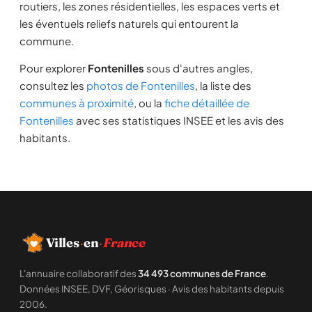
routiers, les zones résidentielles, les espaces verts et
les éventuels reliefs naturels qui entourent la
commune.
Pour explorer
Fontenilles
sous d'autres angles,
consultez les
photos de Fontenilles
, la liste des
communes à proximité
, ou la
fiche détaillée de
Fontenilles
avec ses statistiques INSEE et les avis des
habitants.
Villes
·
en
·
France
L'annuaire collaboratif des
34 493 communes de France
.
Données INSEE, DVF, Géorisques · Avis des habitants depuis
2006.