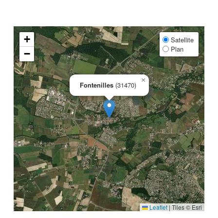
+
Satellite
Plan
−
×
Fontenilles
(31470)
Leaflet
|
Tiles © Esri