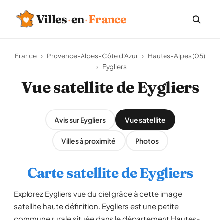
Villes
·
en
·
France
France
›
Provence-Alpes-Côte d'Azur
›
Hautes-Alpes (05)
›
Eygliers
Vue satellite de Eygliers
Avis sur Eygliers
Vue satellite
Villes à proximité
Photos
Carte satellite de Eygliers
Explorez Eygliers vue du ciel grâce à cette image
satellite haute définition. Eygliers est une petite
commune rurale située dans le département Hautes-