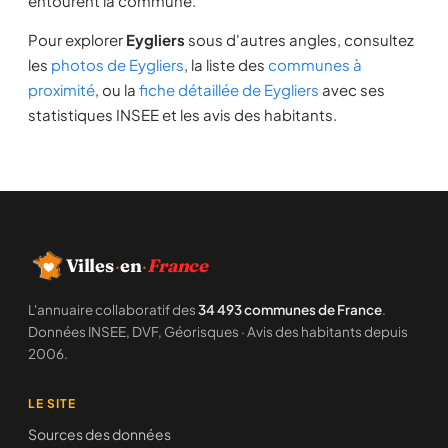
entourent la commune.
Pour explorer
Eygliers
sous d'autres angles, consultez
les
photos de Eygliers
, la liste des
communes à
proximité
, ou la
fiche détaillée de Eygliers
avec ses
statistiques INSEE et les avis des habitants.
Villes
·
en
·
France
L'annuaire collaboratif des
34 493 communes de France
.
Données INSEE, DVF, Géorisques · Avis des habitants depuis
2006.
LE SITE
Sources des données