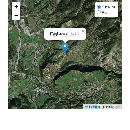
+
Satellite
Plan
−
×
Eygliers
(05600)
Leaflet
|
Tiles © Esri