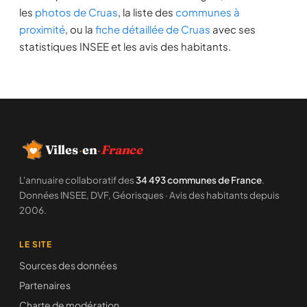
les
photos de Cruas
, la liste des
communes à
proximité
, ou la
fiche détaillée de Cruas
avec ses
statistiques INSEE et les avis des habitants.
Villes
·
en
·
France
L'annuaire collaboratif des
34 493 communes de France
.
Données INSEE, DVF, Géorisques · Avis des habitants depuis
2006.
LE SITE
Sources des données
Partenaires
Charte de modération