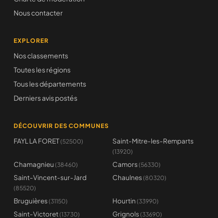
Nous contacter
EXPLORER
Nos classements
Toutes les régions
Tous les départements
Derniers avis postés
DÉCOUVRIR DES COMMUNES
FAYL LA FORET
Saint-Mitre-les-Remparts
(52500)
(13920)
Chamagnieu
Camors
(38460)
(56330)
Saint-Vincent-sur-Jard
Chaulnes
(80320)
(85520)
Bruguières
Hourtin
(31150)
(33990)
Saint-Victoret
Grignols
(13730)
(33690)