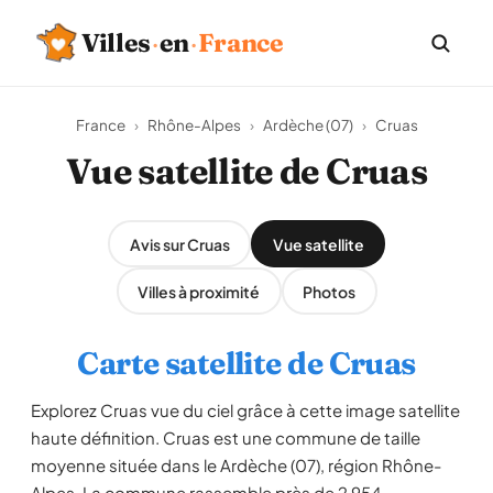
Villes
·
en
·
France
France
›
Rhône-Alpes
›
Ardèche (07)
›
Cruas
Vue satellite de Cruas
Avis sur Cruas
Vue satellite
Villes à proximité
Photos
Carte satellite de Cruas
Explorez Cruas vue du ciel grâce à cette image satellite
haute définition. Cruas est une commune de taille
moyenne située dans le Ardèche (07), région Rhône-
Alpes. La commune rassemble près de 2 954