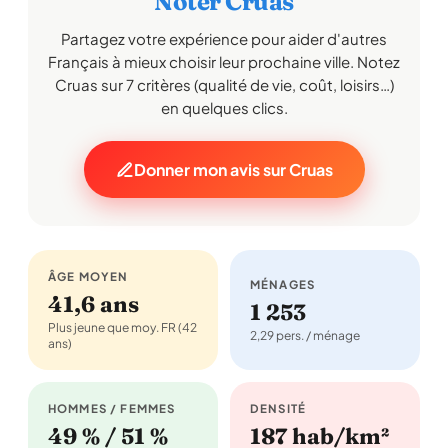
Noter Cruas
Partagez votre expérience pour aider d'autres
Français à mieux choisir leur prochaine ville. Notez
Cruas sur 7 critères (qualité de vie, coût, loisirs…)
en quelques clics.
Donner mon avis sur Cruas
ÂGE MOYEN
MÉNAGES
41,6 ans
1 253
Plus jeune que moy. FR (42
2,29 pers. / ménage
ans)
HOMMES / FEMMES
DENSITÉ
49 % / 51 %
187 hab/km²