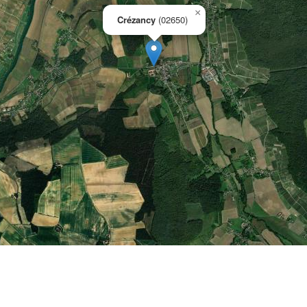
×
Crézancy
(02650)