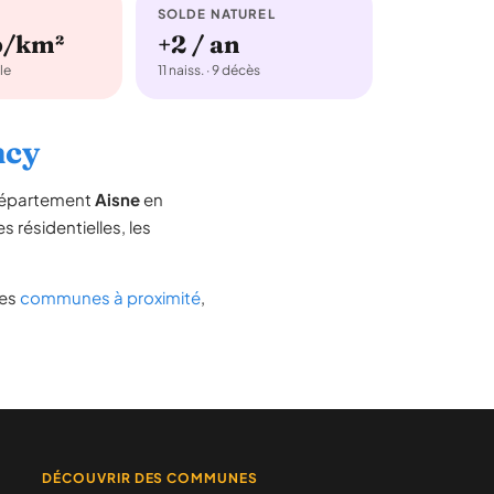
SOLDE NATUREL
b/km²
+2 / an
le
11 naiss. · 9 décès
ncy
 département
Aisne
en
s résidentielles, les
des
communes à proximité
,
DÉCOUVRIR DES COMMUNES