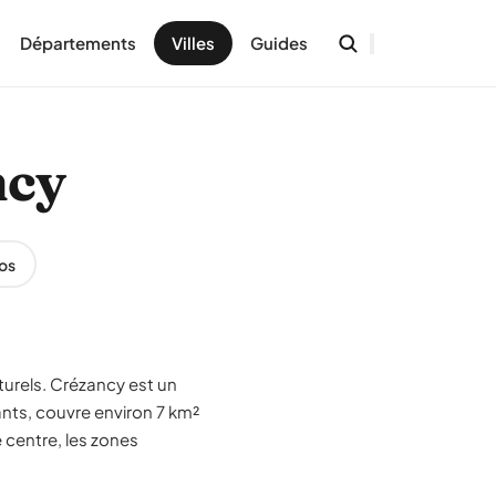
Départements
Villes
Guides
ncy
os
turels. Crézancy est un
ants, couvre environ 7 km²
 centre, les zones