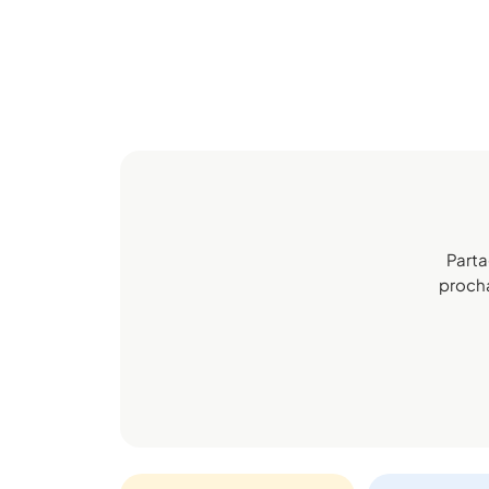
Parta
procha