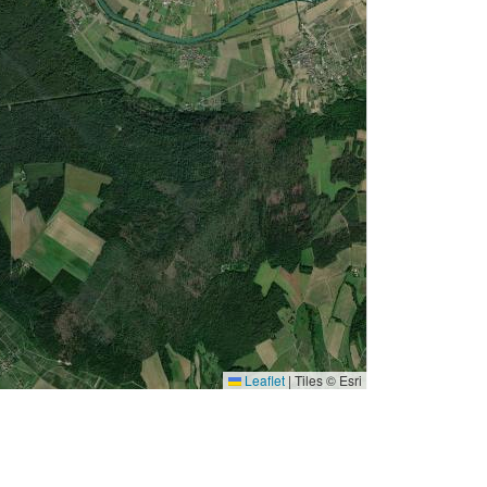
Leaflet
|
Tiles © Esri