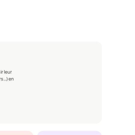
r leur
rs…) en