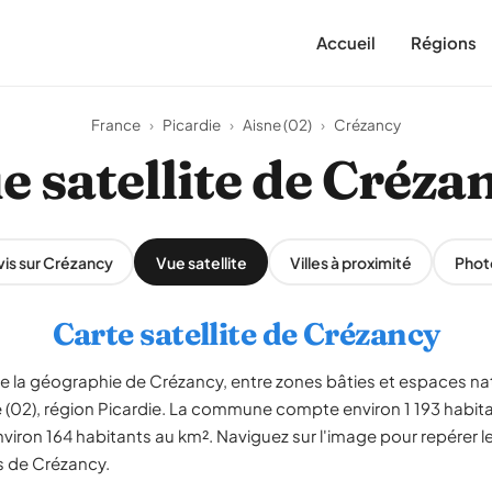
Accueil
Régions
France
›
Picardie
›
Aisne (02)
›
Crézancy
e satellite de Créza
vis sur Crézancy
Vue satellite
Villes à proximité
Phot
Carte satellite de Crézancy
le la géographie de Crézancy, entre zones bâties et espaces na
ne (02), région Picardie. La commune compte environ 1 193 habit
nviron 164 habitants au km². Naviguez sur l'image pour repérer le
ds de Crézancy.