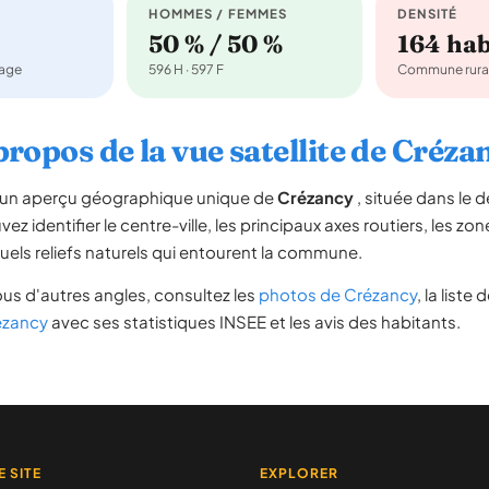
HOMMES / FEMMES
DENSITÉ
50 % / 50 %
164 ha
nage
596 H · 597 F
Commune rura
propos de la vue satellite de Créza
re un aperçu géographique unique de
Crézancy
, située dans le
ez identifier le centre-ville, les principaux axes routiers, les zone
uels reliefs naturels qui entourent la commune.
us d'autres angles, consultez les
photos de Crézancy
, la liste 
rézancy
avec ses statistiques INSEE et les avis des habitants.
E SITE
EXPLORER