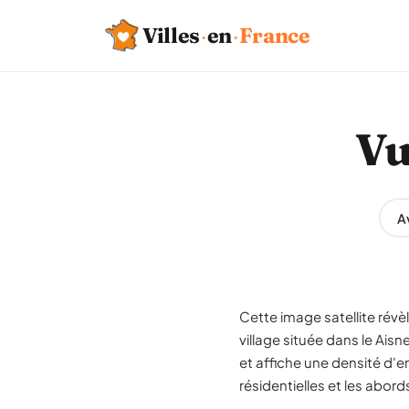
Villes
·
en
·
France
Vu
A
Cette image satellite révè
village située dans le Ais
et affiche une densité d'e
résidentielles et les abor