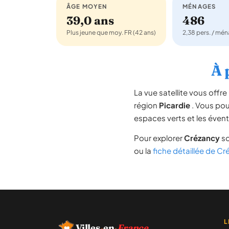
ÂGE MOYEN
MÉNAGES
39,0 ans
486
Plus jeune que moy. FR (42 ans)
2,38 pers. / mé
À 
La vue satellite vous off
région
Picardie
. Vous pouv
espaces verts et les évent
Pour explorer
Crézancy
so
ou la
fiche détaillée de C
L
Villes
·
en
·
France