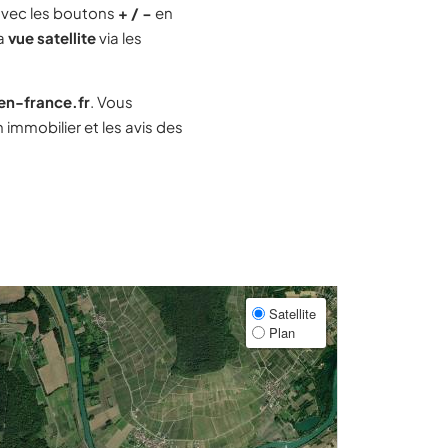
vec les boutons
+ / −
en
la
vue satellite
via les
-en-france.fr
. Vous
immobilier et les avis des
Satellite
Plan