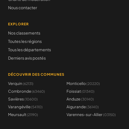
Nous contacter
EXPLORER
Nos classements
Toutes les régions
Tous les départements
Derniers avis postés
DÉCOUVRIR DES COMMUNES
Verquin
Monticello
(62131)
(20220)
Combronde
Foissiat
(63460)
(01340)
Savières
Anduze
(10600)
(30140)
Varangéville
Aigurande
(54110)
(36140)
Meursault
Varennes-sur-Allier
(21190)
(03150)