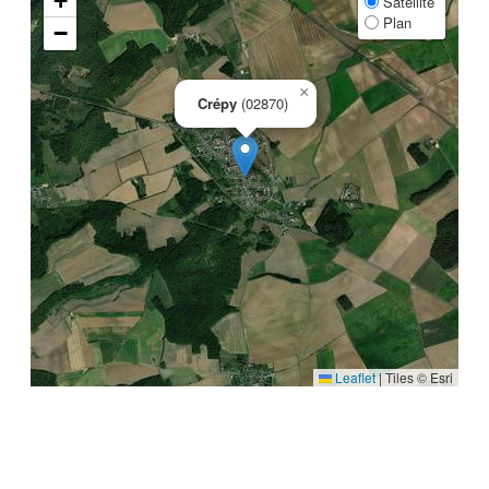
+
Satellite
Plan
−
×
Crépy
(02870)
Leaflet
|
Tiles © Esri