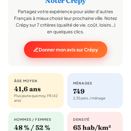
Noter Crépy
Partagez votre expérience pour aider d'autres
Français à mieux choisir leur prochaine ville. Notez
Crépy sur 7 critères (qualité de vie, coût, loisirs…)
en quelques clics.
Donner mon avis sur Crépy
ÂGE MOYEN
MÉNAGES
41,6 ans
749
Plus jeune que moy. FR (42
2,35 pers. / ménage
ans)
HOMMES / FEMMES
DENSITÉ
48 % / 52 %
65 hab/km²