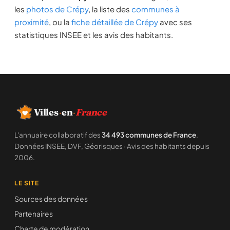
les
photos de Crépy
, la liste des
communes à
proximité
, ou la
fiche détaillée de Crépy
avec ses
statistiques INSEE et les avis des habitants.
Villes
·
en
·
France
L'annuaire collaboratif des
34 493 communes de France
.
Données INSEE, DVF, Géorisques · Avis des habitants depuis
2006.
LE SITE
Sources des données
Partenaires
Charte de modération