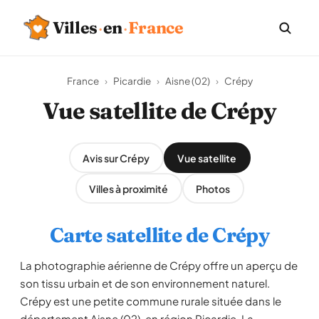
Villes
·
en
·
France
France
›
Picardie
›
Aisne (02)
›
Crépy
Vue satellite de Crépy
Avis sur Crépy
Vue satellite
Villes à proximité
Photos
Carte satellite de Crépy
La photographie aérienne de Crépy offre un aperçu de
son tissu urbain et de son environnement naturel.
Crépy est une petite commune rurale située dans le
département Aisne (02), en région Picardie. La