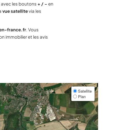
 avec les boutons
+ / −
en
la
vue satellite
via les
-en-france.fr
. Vous
 immobilier et les avis
Satellite
Plan