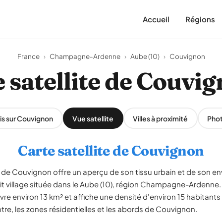
Accueil
Régions
France
›
Champagne-Ardenne
›
Aube (10)
›
Couvignon
 satellite de Couvi
is sur Couvignon
Vue satellite
Villes à proximité
Pho
Carte satellite de Couvignon
de Couvignon offre un aperçu de son tissu urbain et de son en
tit village située dans le Aube (10), région Champagne-Arden
vre environ 13 km² et affiche une densité d'environ 15 habitants
ntre, les zones résidentielles et les abords de Couvignon.