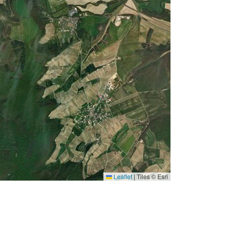
Leaflet
|
Tiles © Esri