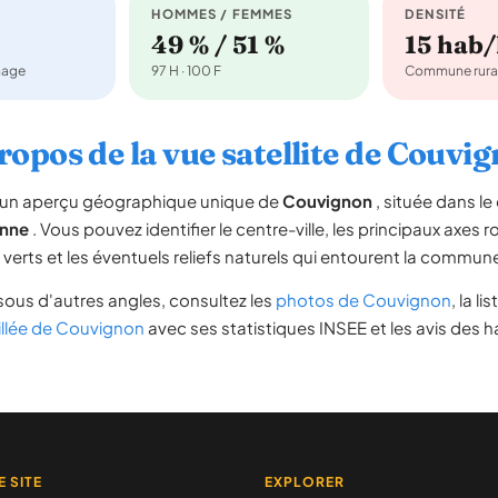
HOMMES / FEMMES
DENSITÉ
49 % / 51 %
15 hab
nage
97 H · 100 F
Commune rura
ropos de la vue satellite de Couvi
re un aperçu géographique unique de
Couvignon
, située dans l
nne
. Vous pouvez identifier le centre-ville, les principaux axes r
s verts et les éventuels reliefs naturels qui entourent la commun
sous d'autres angles, consultez les
photos de Couvignon
, la li
illée de Couvignon
avec ses statistiques INSEE et les avis des h
E SITE
EXPLORER