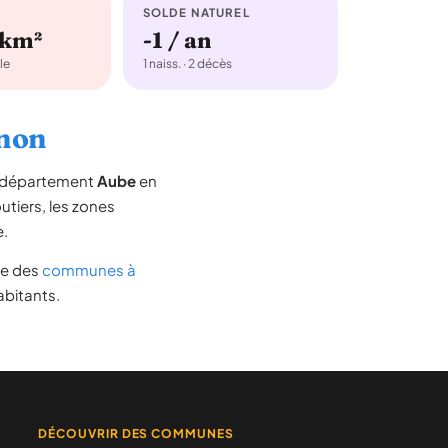
SOLDE NATUREL
/km²
-1 / an
le
1 naiss. · 2 décès
gnon
e département
Aube
en
outiers, les zones
e.
ste des
communes à
abitants.
DÉCOUVRIR DES COMMUNES