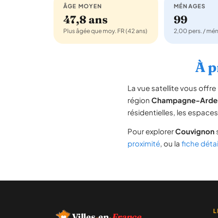
ÂGE MOYEN
MÉNAGES
47,8 ans
99
Plus âgée que moy. FR (42 ans)
2,00 pers. / mé
À p
La vue satellite vous off
région
Champagne-Arde
résidentielles, les espace
Pour explorer
Couvignon
proximité
, ou la
fiche déta
L
Villes
·
en
·
France