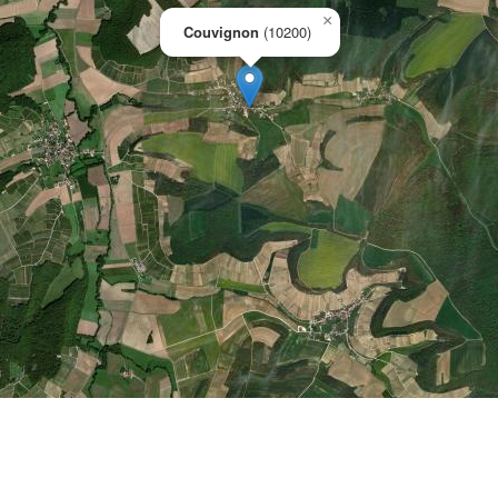
×
Couvignon
(10200)