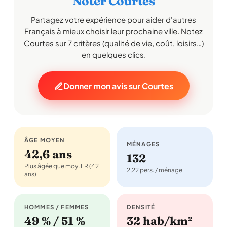
Noter Courtes
Partagez votre expérience pour aider d'autres
Français à mieux choisir leur prochaine ville. Notez
Courtes sur 7 critères (qualité de vie, coût, loisirs…)
en quelques clics.
Donner mon avis sur Courtes
ÂGE MOYEN
MÉNAGES
42,6 ans
132
Plus âgée que moy. FR (42
2,22 pers. / ménage
ans)
HOMMES / FEMMES
DENSITÉ
49 % / 51 %
32 hab/km²