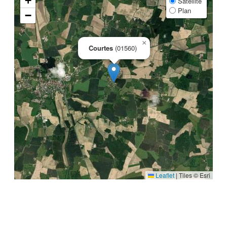
+
Satellite
Plan
−
×
Courtes
(01560)
Leaflet
|
Tiles © Esri