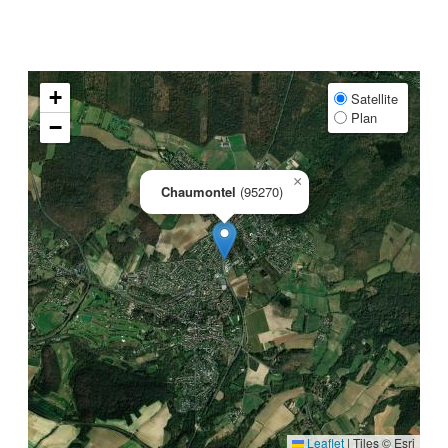
+
Satellite
Plan
−
×
Chaumontel
(95270)
Leaflet
|
Tiles © Esri