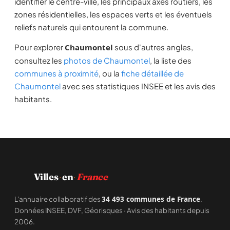
identifier le centre-ville, les principaux axes routiers, les
zones résidentielles, les espaces verts et les éventuels
reliefs naturels qui entourent la commune.
Pour explorer
Chaumontel
sous d'autres angles,
consultez les
photos de Chaumontel
, la liste des
communes à proximité
, ou la
fiche détaillée de
Chaumontel
avec ses statistiques INSEE et les avis des
habitants.
·
·
Villes
en
France
L'annuaire collaboratif des
34 493 communes de France
.
Données INSEE, DVF, Géorisques · Avis des habitants depuis
2006.