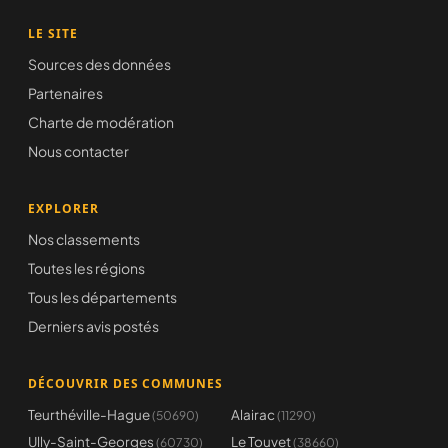
LE SITE
Sources des données
Partenaires
Charte de modération
Nous contacter
EXPLORER
Nos classements
Toutes les régions
Tous les départements
Derniers avis postés
DÉCOUVRIR DES COMMUNES
Teurthéville-Hague
Alairac
(50690)
(11290)
Ully-Saint-Georges
Le Touvet
(60730)
(38660)