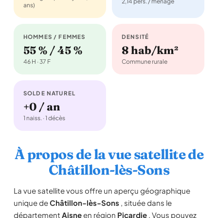
2,14 pers. / ménage
ans)
HOMMES / FEMMES
DENSITÉ
55 % / 45 %
8 hab/km²
46 H · 37 F
Commune rurale
SOLDE NATUREL
+0 / an
1 naiss. · 1 décès
À propos de la vue satellite de
Châtillon-lès-Sons
La vue satellite vous offre un aperçu géographique
unique de
Châtillon-lès-Sons
, située dans le
département
Aisne
en région
Picardie
. Vous pouvez