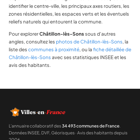
identifier le centre-ville, les principaux axes routiers, les
zones résidentielles, les espaces verts et les éventuels
reliefs naturels qui entourent la commune.
Pour explorer
Châtillon-lès-Sons
sous d'autres
angles, consultez les
photos de Châtillon-lès-Sons
, la
liste des
communes à proximité
, ou la
fiche détaillée de
Châtillon-lès-Sons
avec ses statistiques INSEE et les
avis des habitants.
Villes
·
en
·
France
L'annuaire collaboratif des
34 493 communes de France
.
Données INSEE, DVF, Géorisques · Avis des habitants depuis
2006.