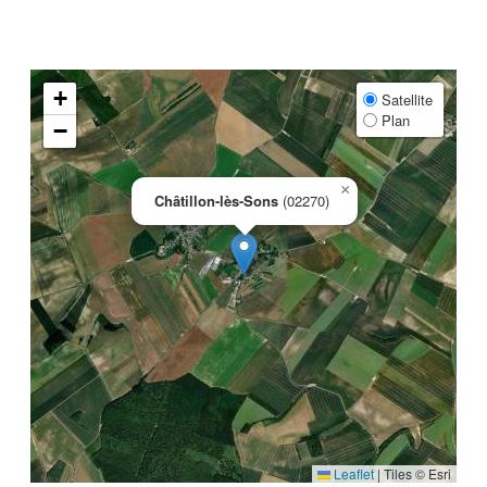
+
Satellite
Plan
−
×
Châtillon-lès-Sons
(02270)
Leaflet
|
Tiles © Esri