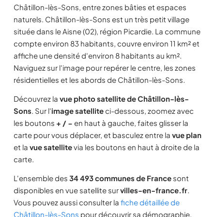
Châtillon-lès-Sons, entre zones bâties et espaces
naturels. Châtillon-lès-Sons est un très petit village
située dans le Aisne (02), région Picardie. La commune
compte environ 83 habitants, couvre environ 11 km² et
affiche une densité d'environ 8 habitants au km².
Naviguez sur l'image pour repérer le centre, les zones
résidentielles et les abords de Châtillon-lès-Sons.
Découvrez la
vue photo satellite de Châtillon-lès-
Sons
. Sur l'
image satellite
ci-dessous, zoomez avec
les boutons
+ / −
en haut à gauche, faites glisser la
carte pour vous déplacer, et basculez entre la
vue plan
et la
vue satellite
via les boutons en haut à droite de la
carte.
L'ensemble des
34 493 communes de France
sont
disponibles en vue satellite sur
villes-en-france.fr
.
Vous pouvez aussi consulter la
fiche détaillée de
Châtillon-lès-Sons
pour découvrir sa démographie,