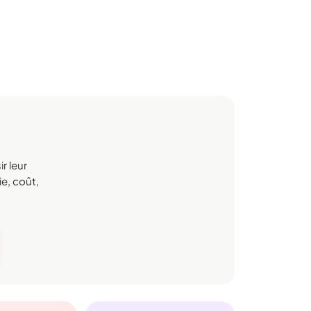
r leur
e, coût,