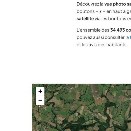
Découvrez la
vue photo s
boutons
+ / −
en haut à ga
satellite
via les boutons en
L'ensemble des
34 493 c
pouvez aussi consulter la
et les avis des habitants.
+
−