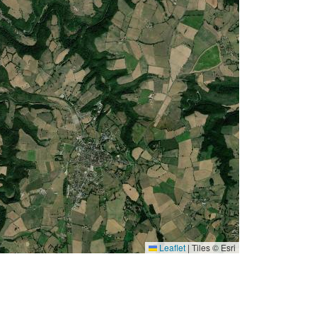
Leaflet
|
Tiles © Esri