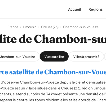
Accueil
Régions
France
›
Limousin
›
Creuse (23)
›
Chambon-sur-Voueize
llite de Chambon-su
 Chambon-sur-Voueize
Vue satellite
Villes à proximité
rte satellite de Chambon-sur-Voue
t d'observer Chambon-sur-Voueize depuis le ciel et de visualise
-Voueize est un village située dans le Creuse (23), région Limo
itants, s'étend sur près de 34 km² et présente une densité de l
repérer le centre, les zones résidentielles et les abords de C