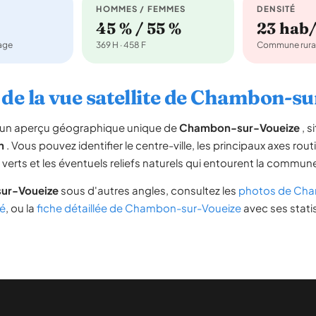
HOMMES / FEMMES
DENSITÉ
45 % / 55 %
23 hab
nage
369 H · 458 F
Commune rura
de la vue satellite de Chambon-s
re un aperçu géographique unique de
Chambon-sur-Voueize
, s
n
. Vous pouvez identifier le centre-ville, les principaux axes rout
s verts et les éventuels reliefs naturels qui entourent la commun
ur-Voueize
sous d'autres angles, consultez les
photos de Cha
é
, ou la
fiche détaillée de Chambon-sur-Voueize
avec ses statis