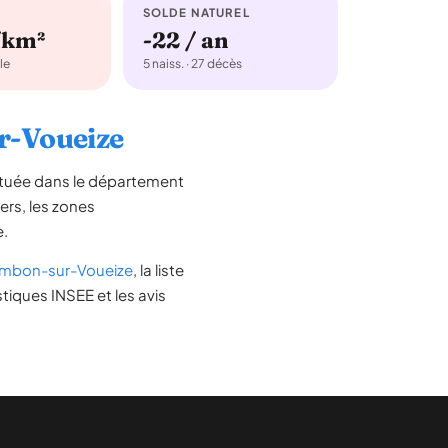
SOLDE NATUREL
/km²
-22 / an
le
5 naiss. · 27 décès
ur-Voueize
ituée dans le département
iers, les zones
e.
mbon-sur-Voueize
, la liste
tiques INSEE et les avis