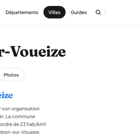
Départements
Villes
Guides
r-Voueize
Photos
ize
r son organisation
usin. La commune
'ordre de 23 hab/km².
hambon-sur-Voueize.