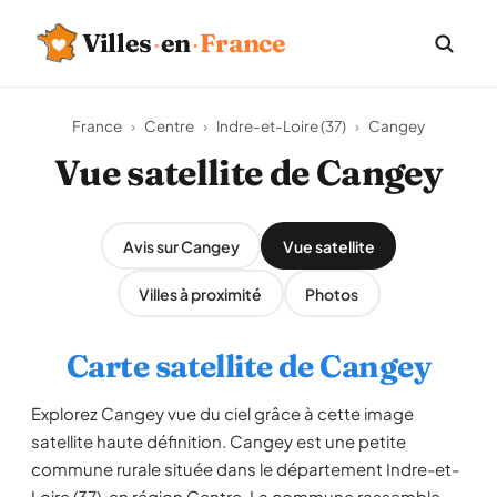
Villes
·
en
·
France
France
›
Centre
›
Indre-et-Loire (37)
›
Cangey
Vue satellite de Cangey
Avis sur Cangey
Vue satellite
Villes à proximité
Photos
Carte satellite de Cangey
Explorez Cangey vue du ciel grâce à cette image
satellite haute définition. Cangey est une petite
commune rurale située dans le département Indre-et-
Loire (37), en région Centre. La commune rassemble