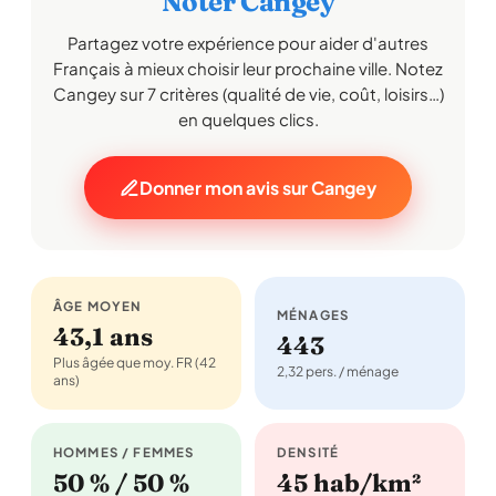
Noter Cangey
Partagez votre expérience pour aider d'autres
Français à mieux choisir leur prochaine ville. Notez
Cangey sur 7 critères (qualité de vie, coût, loisirs…)
en quelques clics.
Donner mon avis sur Cangey
ÂGE MOYEN
MÉNAGES
43,1 ans
443
Plus âgée que moy. FR (42
2,32 pers. / ménage
ans)
HOMMES / FEMMES
DENSITÉ
50 % / 50 %
45 hab/km²