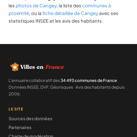
les
photos de Cangey
, la liste des
communes à
proximité
, ou la
fiche détaillée de Cangey
avec ses
statistiques INSEE et les avis des habitants.
Villes
·
en
·
France
L'annuaire collaboratif des
34 493 communes de France
.
Données INSEE, DVF, Géorisques · Avis des habitants depuis
2006.
LE SITE
Sources des données
Partenaires
Charte de modération