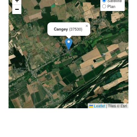
+
Satellite
Plan
−
×
Cangey
(37530)
Leaflet
|
Tiles © Esri