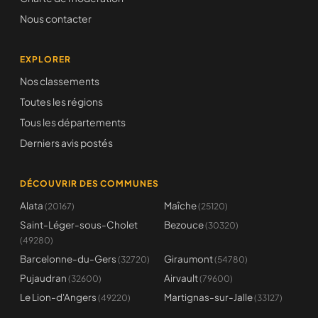
Nous contacter
EXPLORER
Nos classements
Toutes les régions
Tous les départements
Derniers avis postés
DÉCOUVRIR DES COMMUNES
Alata
Maîche
(20167)
(25120)
Saint-Léger-sous-Cholet
Bezouce
(30320)
(49280)
Barcelonne-du-Gers
Giraumont
(32720)
(54780)
Pujaudran
Airvault
(32600)
(79600)
Le Lion-d'Angers
Martignas-sur-Jalle
(49220)
(33127)