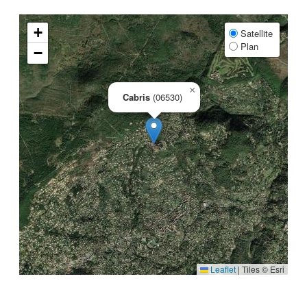
+
Satellite
Plan
−
×
Cabris
(06530)
Leaflet
|
Tiles © Esri