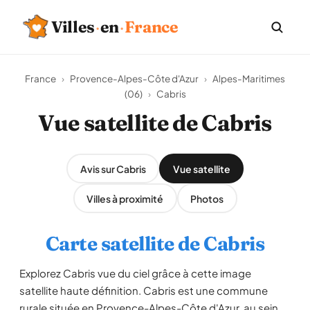
Villes
·
en
·
France
France
›
Provence-Alpes-Côte d'Azur
›
Alpes-Maritimes
(06)
›
Cabris
Vue satellite de Cabris
Avis sur Cabris
Vue satellite
Villes à proximité
Photos
Carte satellite de Cabris
Explorez Cabris vue du ciel grâce à cette image
satellite haute définition. Cabris est une commune
rurale située en Provence-Alpes-Côte d'Azur, au sein