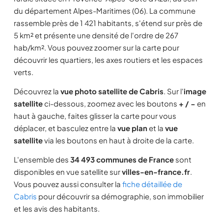
du département Alpes-Maritimes (06). La commune
rassemble près de 1 421 habitants, s'étend sur près de
5 km² et présente une densité de l'ordre de 267
hab/km². Vous pouvez zoomer sur la carte pour
découvrir les quartiers, les axes routiers et les espaces
verts.
Découvrez la
vue photo satellite de Cabris
. Sur l'
image
satellite
ci-dessous, zoomez avec les boutons
+ / −
en
haut à gauche, faites glisser la carte pour vous
déplacer, et basculez entre la
vue plan
et la
vue
satellite
via les boutons en haut à droite de la carte.
L'ensemble des
34 493 communes de France
sont
disponibles en vue satellite sur
villes-en-france.fr
.
Vous pouvez aussi consulter la
fiche détaillée de
Cabris
pour découvrir sa démographie, son immobilier
et les avis des habitants.