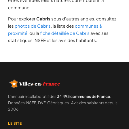
et les éventuels reliefs naturels qui entourent la
commune.
Pour explorer
Cabris
sous d'autres angles, consultez
les
photos de Cabris
, la liste des
communes à
proximité
, ou la
fiche détaillée de Cabris
avec ses
statistiques INSEE et les avis des habitants.
Villes
·
en
·
France
L'annuaire collaboratif des
34 493 communes de France
.
Données INSEE, DVF, Géorisques · Avis des habitants depuis
2006.
LE SITE