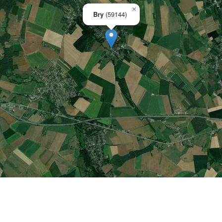
×
Bry
(59144)