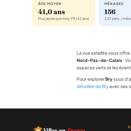
ÂGE MOYEN
MÉNAGES
41,0 ans
156
Plus jeune que moy. FR (42 ans)
2,57 pers. / mé
La vue satellite vous off
Nord-Pas-de-Calais
. Vo
espaces verts et les évent
Pour explorer
Bry
sous d'a
détaillée de Bry
avec ses st
L
Villes
·
en
·
France