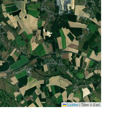
Leaflet
|
Tiles © Esri