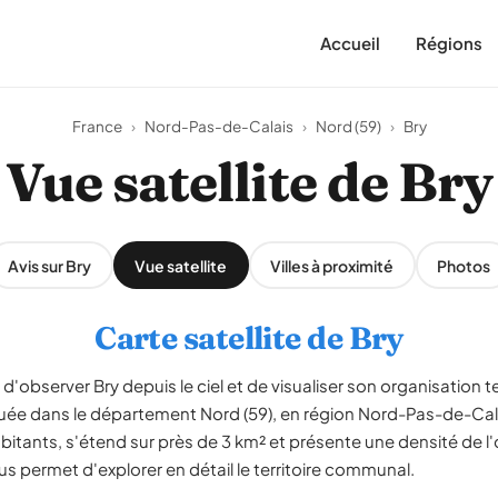
Accueil
Régions
France
›
Nord-Pas-de-Calais
›
Nord (59)
›
Bry
Vue satellite de Bry
Avis sur Bry
Vue satellite
Villes à proximité
Photos
Carte satellite de Bry
d'observer Bry depuis le ciel et de visualiser son organisation ter
tuée dans le département Nord (59), en région Nord-Pas-de-C
itants, s'étend sur près de 3 km² et présente une densité de l
us permet d'explorer en détail le territoire communal.