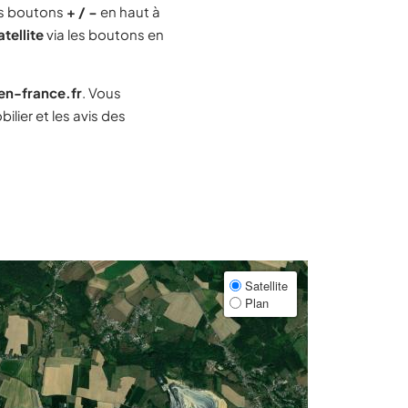
es boutons
+ / −
en haut à
atellite
via les boutons en
-en-france.fr
. Vous
lier et les avis des
Satellite
Plan