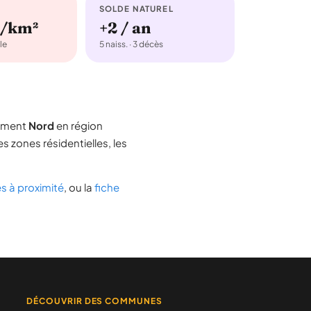
SOLDE NATUREL
b/km²
+2 / an
le
5 naiss. · 3 décès
tement
Nord
en région
es zones résidentielles, les
 à proximité
, ou la
fiche
DÉCOUVRIR DES COMMUNES