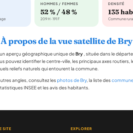
HOMMES / FEMMES
DENSITÉ
52 % / 48 %
135 ha
nage
209 H · 191 F
Commune rura
À propos de la vue satellite de Bry
re un aperçu géographique unique de
Bry
, située dans le dépar
us pouvez identifier le centre-ville, les principaux axes routiers, l
uels reliefs naturels qui entourent la commune.
utres angles, consultez les
photos de Bry
, la liste des
communes
atistiques INSEE et les avis des habitants.
E SITE
EXPLORER