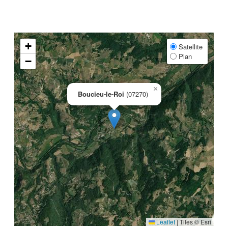
+
Satellite
Plan
−
×
Boucieu-le-Roi
(07270)
Leaflet
|
Tiles © Esri