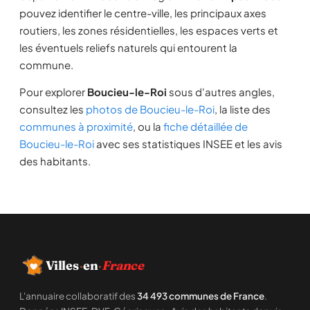
pouvez identifier le centre-ville, les principaux axes
routiers, les zones résidentielles, les espaces verts et
les éventuels reliefs naturels qui entourent la
commune.
Pour explorer
Boucieu-le-Roi
sous d'autres angles,
consultez les
photos de Boucieu-le-Roi
, la liste des
communes à proximité
, ou la
fiche détaillée de
Boucieu-le-Roi
avec ses statistiques INSEE et les avis
des habitants.
Villes
·
en
·
France
L'annuaire collaboratif des
34 493 communes de France
.