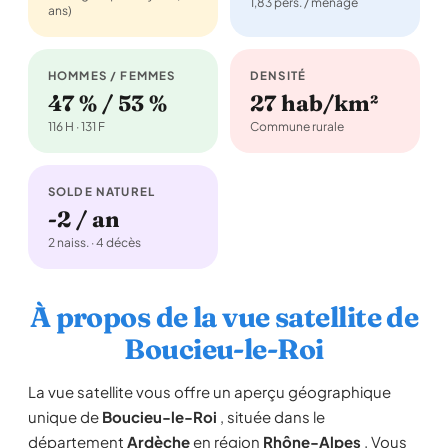
1,83 pers. / ménage
ans)
HOMMES / FEMMES
DENSITÉ
47 % / 53 %
27 hab/km²
116 H · 131 F
Commune rurale
SOLDE NATUREL
-2 / an
2 naiss. · 4 décès
À propos de la vue satellite de
Boucieu-le-Roi
La vue satellite vous offre un aperçu géographique
unique de
Boucieu-le-Roi
, située dans le
département
Ardèche
en région
Rhône-Alpes
. Vous