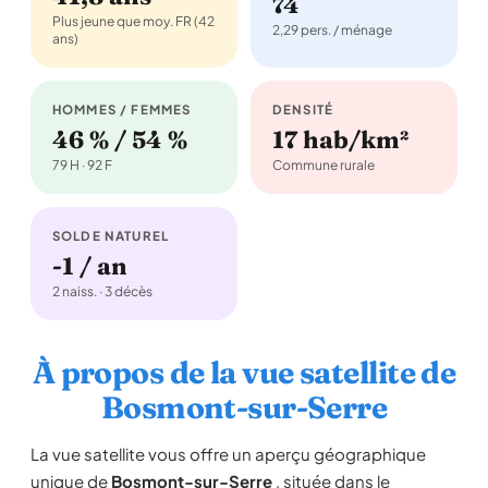
74
Plus jeune que moy. FR (42
2,29 pers. / ménage
ans)
HOMMES / FEMMES
DENSITÉ
46 % / 54 %
17 hab/km²
79 H · 92 F
Commune rurale
SOLDE NATUREL
-1 / an
2 naiss. · 3 décès
À propos de la vue satellite de
Bosmont-sur-Serre
La vue satellite vous offre un aperçu géographique
unique de
Bosmont-sur-Serre
, située dans le