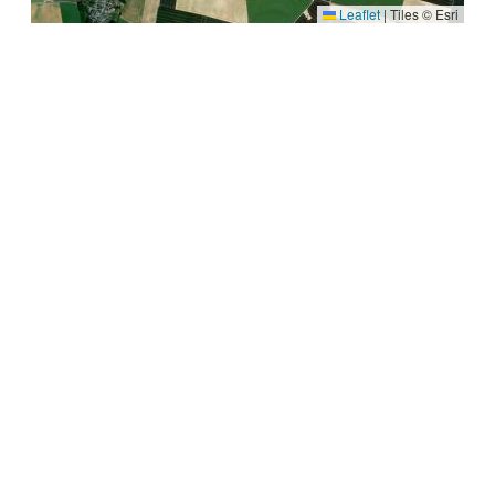
Leaflet
|
Tiles © Esri