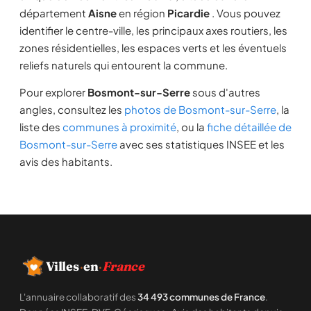
département
Aisne
en région
Picardie
. Vous pouvez
identifier le centre-ville, les principaux axes routiers, les
zones résidentielles, les espaces verts et les éventuels
reliefs naturels qui entourent la commune.
Pour explorer
Bosmont-sur-Serre
sous d'autres
angles, consultez les
photos de Bosmont-sur-Serre
, la
liste des
communes à proximité
, ou la
fiche détaillée de
Bosmont-sur-Serre
avec ses statistiques INSEE et les
avis des habitants.
Villes
·
en
·
France
L'annuaire collaboratif des
34 493 communes de France
.