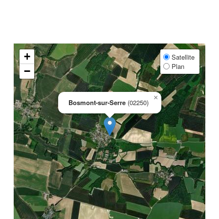
+
Satellite
Plan
−
×
Bosmont-sur-Serre
(02250)