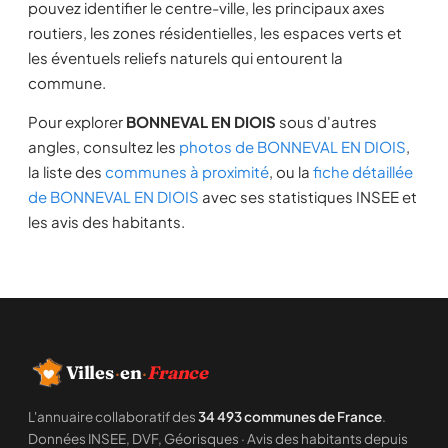
pouvez identifier le centre-ville, les principaux axes
routiers, les zones résidentielles, les espaces verts et
les éventuels reliefs naturels qui entourent la
commune.
Pour explorer
BONNEVAL EN DIOIS
sous d'autres
angles, consultez les
photos de BONNEVAL EN DIOIS
,
la liste des
communes à proximité
, ou la
fiche détaillée
de BONNEVAL EN DIOIS
avec ses statistiques INSEE et
les avis des habitants.
Villes
·
en
·
France
L'annuaire collaboratif des
34 493 communes de France
.
Données INSEE, DVF, Géorisques · Avis des habitants depuis