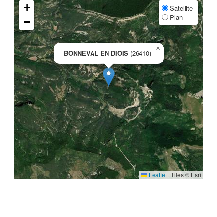
+
Satellite
Plan
−
×
BONNEVAL EN DIOIS
(26410)
Leaflet
|
Tiles © Esri