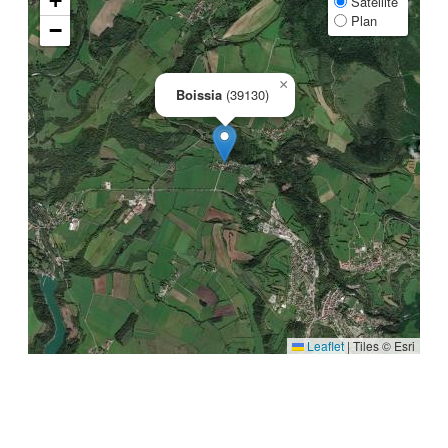
+
Satellite
Plan
−
×
Boissia
(39130)
Leaflet
|
Tiles © Esri