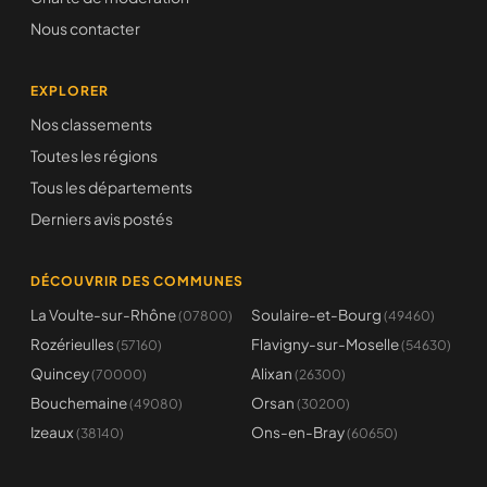
Nous contacter
EXPLORER
Nos classements
Toutes les régions
Tous les départements
Derniers avis postés
DÉCOUVRIR DES COMMUNES
La Voulte-sur-Rhône
Soulaire-et-Bourg
(07800)
(49460)
Rozérieulles
Flavigny-sur-Moselle
(57160)
(54630)
Quincey
Alixan
(70000)
(26300)
Bouchemaine
Orsan
(49080)
(30200)
Izeaux
Ons-en-Bray
(38140)
(60650)