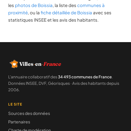
les
photos de Boissia
, la liste des
communes à
proximité
, ou la
fiche détaillée de Boissia
avec ses
statistiques INSEE et les avis des habitants.
Villes
·
en
·
France
L'annuaire collaboratif des
34 493 communes de France
.
Données INSEE, DVF, Géorisques · Avis des habitants depuis
2006.
LE SITE
Sources des données
Partenaires
Charte de modération