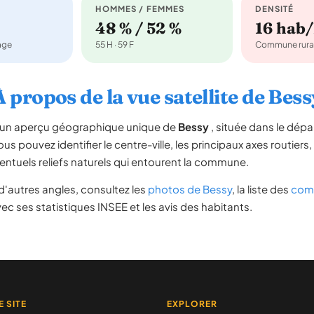
HOMMES / FEMMES
DENSITÉ
48 % / 52 %
16 hab
nage
55 H · 59 F
Commune rura
À propos de la vue satellite de Bess
re un aperçu géographique unique de
Bessy
, située dans le dép
ous pouvez identifier le centre-ville, les principaux axes routiers,
ventuels reliefs naturels qui entourent la commune.
'autres angles, consultez les
photos de Bessy
, la liste des
comm
ec ses statistiques INSEE et les avis des habitants.
E SITE
EXPLORER