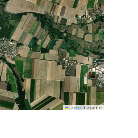
Leaflet
|
Tiles © Esri