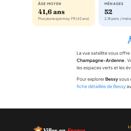
ÂGE MOYEN
MÉNAGES
41,6 ans
52
Plus jeune que moy. FR (42 ans)
2,18 pers. / mé
La vue satellite vous off
Champagne-Ardenne
. V
les espaces verts et les é
Pour explorer
Bessy
sous d
fiche détaillée de Bessy
av
L
Villes
·
en
·
France