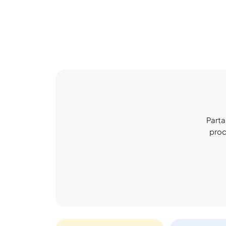
Parta
proch