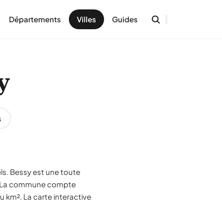
Départements
Villes
Guides
y
s
ls. Bessy est une toute
e. La commune compte
u km². La carte interactive