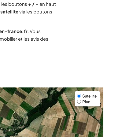
 les boutons
+ / −
en haut
satellite
via les boutons
-en-france.fr
. Vous
bilier et les avis des
Satellite
Plan