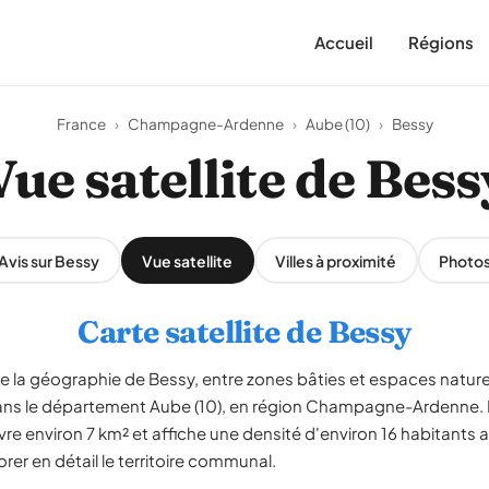
Accueil
Régions
France
›
Champagne-Ardenne
›
Aube (10)
›
Bessy
Vue satellite de Bess
Avis sur Bessy
Vue satellite
Villes à proximité
Photo
Carte satellite de Bessy
le la géographie de Bessy, entre zones bâties et espaces nature
ans le département Aube (10), en région Champagne-Ardenn
vre environ 7 km² et affiche une densité d'environ 16 habitants a
er en détail le territoire communal.