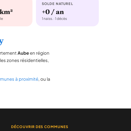
SOLDE NATUREL
/km²
+0 / an
le
1 naiss. · 1 décès
y
artement
Aube
en région
 les zones résidentielles,
unes à proximité
, ou la
DÉCOUVRIR DES COMMUNES