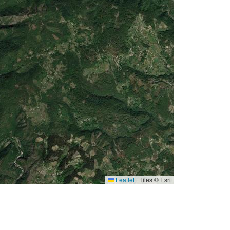
Leaflet
|
Tiles © Esri