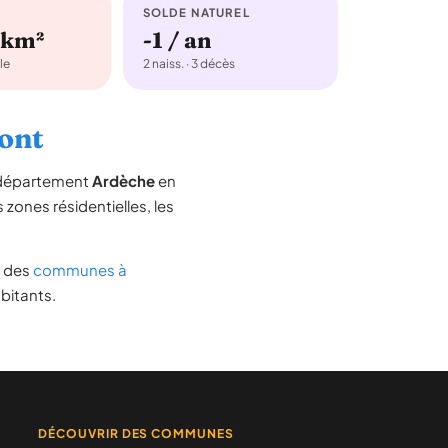
SOLDE NATUREL
/km²
-1 / an
le
2 naiss. · 3 décès
mont
e département
Ardèche
en
s zones résidentielles, les
te des
communes à
bitants.
DÉCOUVRIR DES COMMUNES