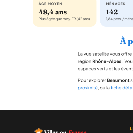
ÂGE MOYEN
MÉNAGES
48,4 ans
142
Plus âgée que moy. FR (42 ans)
1,84 pers. / mé
À p
La vue satellite vous off
région
Rhône-Alpes
. Vou
espaces verts et les évent
Pour explorer
Beaumont
s
proximité
, ou la
fiche déta
L
Villes
·
en
·
France