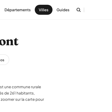
Départements
Villes
Guides
mont
tos
 est une commune rurale
s de 261 habitants,
 zoomer sur la carte pour