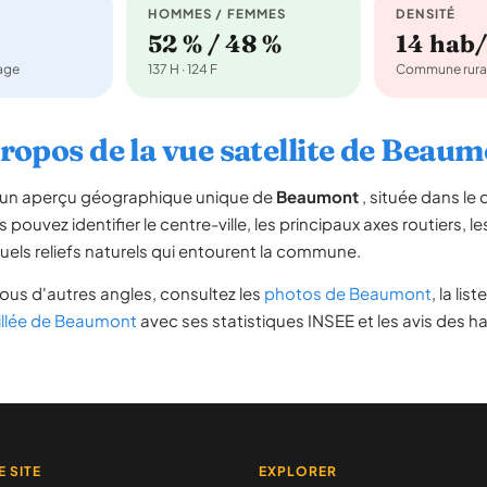
HOMMES / FEMMES
DENSITÉ
52 % / 48 %
14 hab
nage
137 H · 124 F
Commune rura
ropos de la vue satellite de Beau
re un aperçu géographique unique de
Beaumont
, située dans l
s pouvez identifier le centre-ville, les principaux axes routiers, le
uels reliefs naturels qui entourent la commune.
ous d'autres angles, consultez les
photos de Beaumont
, la lis
illée de Beaumont
avec ses statistiques INSEE et les avis des ha
E SITE
EXPLORER