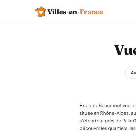
Villes
·
en
·
France
Vue
Av
Explorez Beaumont vue du 
située en Rhône-Alpes, a
s'étend sur près de 19 km
découvrir les quartiers, le