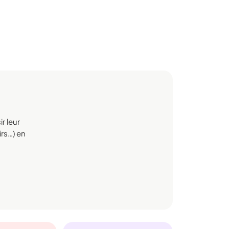
r leur
irs…) en