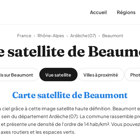
Accueil
Régions
France
›
Rhône-Alpes
›
Ardèche (07)
›
Beaumont
 satellite de Beau
is sur Beaumont
Vue satellite
Villes à proximité
Pho
Carte satellite de Beaumont
ciel grâce à cette image satellite haute définition. Beaumont
u sein du département Ardèche (07). La commune rassemble prè
² et présente une densité de l'ordre de 14 hab/km². Vous pouvez
s axes routiers et les espaces verts.