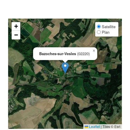
+
Satellite
Plan
−
×
Bazoches-sur-Vesles
(02220)
Leaflet
|
Tiles © Esri