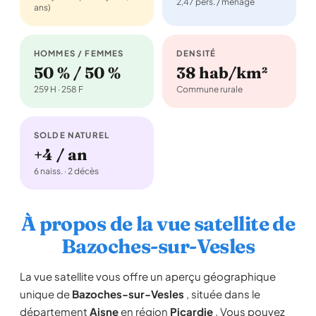
2,47 pers. / ménage
ans)
HOMMES / FEMMES
DENSITÉ
50 % / 50 %
38 hab/km²
259 H · 258 F
Commune rurale
SOLDE NATUREL
+4 / an
6 naiss. · 2 décès
À propos de la vue satellite de
Bazoches-sur-Vesles
La vue satellite vous offre un aperçu géographique
unique de
Bazoches-sur-Vesles
, située dans le
département
Aisne
en région
Picardie
. Vous pouvez