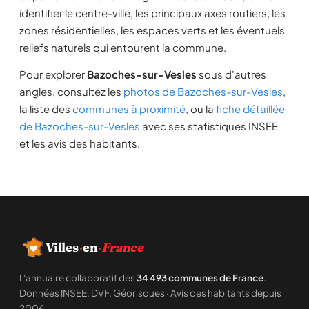
identifier le centre-ville, les principaux axes routiers, les
zones résidentielles, les espaces verts et les éventuels
reliefs naturels qui entourent la commune.
Pour explorer
Bazoches-sur-Vesles
sous d'autres
angles, consultez les
photos de Bazoches-sur-Vesles
,
la liste des
communes à proximité
, ou la
fiche détaillée
de Bazoches-sur-Vesles
avec ses statistiques INSEE
et les avis des habitants.
Villes
·
en
·
France
L'annuaire collaboratif des
34 493 communes de France
.
Données INSEE, DVF, Géorisques · Avis des habitants depuis
2006.