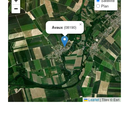
+
Satellite
Plan
−
×
Avaux
(08190)
Leaflet
|
Tiles © Esri