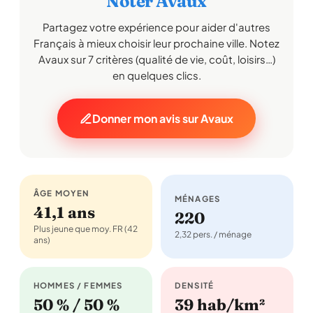
Noter Avaux
Partagez votre expérience pour aider d'autres
Français à mieux choisir leur prochaine ville. Notez
Avaux sur 7 critères (qualité de vie, coût, loisirs…)
en quelques clics.
Donner mon avis sur Avaux
ÂGE MOYEN
MÉNAGES
41,1 ans
220
Plus jeune que moy. FR (42
2,32 pers. / ménage
ans)
HOMMES / FEMMES
DENSITÉ
50 % / 50 %
39 hab/km²