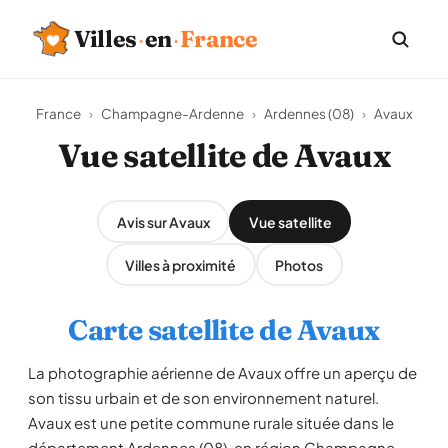
Villes
·
en
·
France
France
›
Champagne-Ardenne
›
Ardennes (08)
›
Avaux
Vue satellite de Avaux
Avis sur Avaux
Vue satellite
Villes à proximité
Photos
Carte satellite de Avaux
La photographie aérienne de Avaux offre un aperçu de
son tissu urbain et de son environnement naturel.
Avaux est une petite commune rurale située dans le
département Ardennes (08), en région Champagne-