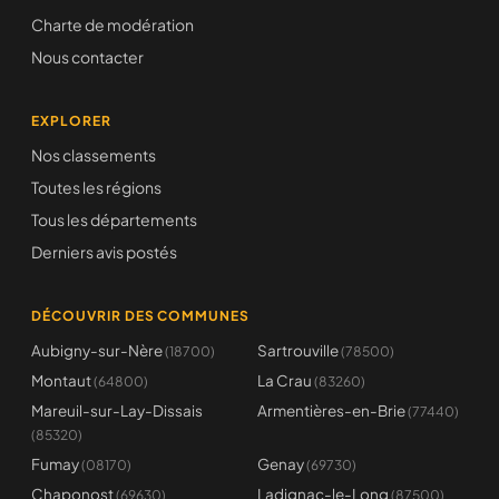
Charte de modération
Nous contacter
EXPLORER
Nos classements
Toutes les régions
Tous les départements
Derniers avis postés
DÉCOUVRIR DES COMMUNES
Aubigny-sur-Nère
Sartrouville
(18700)
(78500)
Montaut
La Crau
(64800)
(83260)
Mareuil-sur-Lay-Dissais
Armentières-en-Brie
(77440)
(85320)
Fumay
Genay
(08170)
(69730)
Chaponost
Ladignac-le-Long
(69630)
(87500)