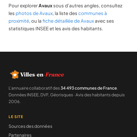
Pour explorer
Avaux
sous d'autres angles, consultez
les
photos de Avaux
, la liste des
communes à
proximité
, ou la
fiche détaillée de Avaux
avec ses
statistiques INSEE et les avis des habitants.
Villes
·
en
·
France
L'annuaire collaboratif des
34 493 communes de France
.
Données INSEE, DVF, Géorisques · Avis des habitants depuis
2006.
LE SITE
Sources des données
Partenaires