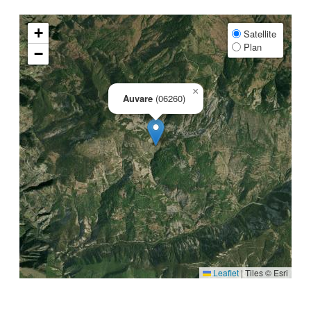
+
Satellite
Plan
−
×
Auvare
(06260)
Leaflet
|
Tiles © Esri