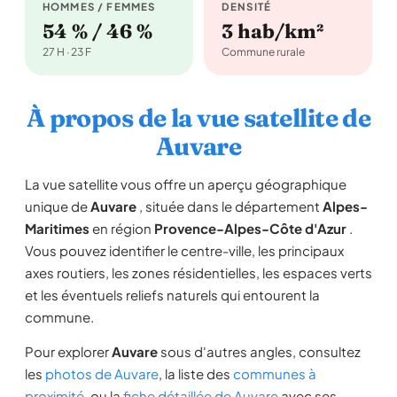
HOMMES / FEMMES
DENSITÉ
54 % / 46 %
3 hab/km²
27 H · 23 F
Commune rurale
À propos de la vue satellite de
Auvare
La vue satellite vous offre un aperçu géographique
unique de
Auvare
, située dans le département
Alpes-
Maritimes
en région
Provence-Alpes-Côte d'Azur
.
Vous pouvez identifier le centre-ville, les principaux
axes routiers, les zones résidentielles, les espaces verts
et les éventuels reliefs naturels qui entourent la
commune.
Pour explorer
Auvare
sous d'autres angles, consultez
les
photos de Auvare
, la liste des
communes à
proximité
, ou la
fiche détaillée de Auvare
avec ses