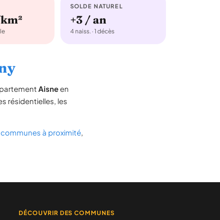
SOLDE NATUREL
/km²
+3 / an
le
4 naiss. · 1 décès
gny
département
Aisne
en
s résidentielles, les
s
communes à proximité
,
DÉCOUVRIR DES COMMUNES