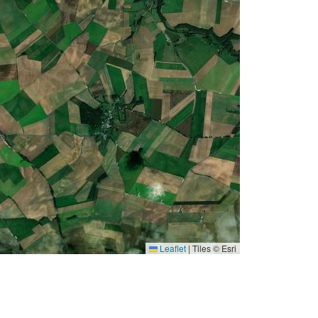
Leaflet
|
Tiles © Esri