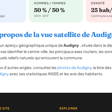
HOMMES / FEMMES
DENSITÉ
50 % / 50 %
25 hab
nage
141 H · 141 F
Commune rura
propos de la vue satellite de Audi
re un aperçu géographique unique de
Audigny
, située dans le 
ez identifier le centre-ville, les principaux axes routiers, les zone
uels reliefs naturels qui entourent la commune.
s d'autres angles, consultez les
photos de Audigny
, la liste de
digny
avec ses statistiques INSEE et les avis des habitants.
E SITE
EXPLORER