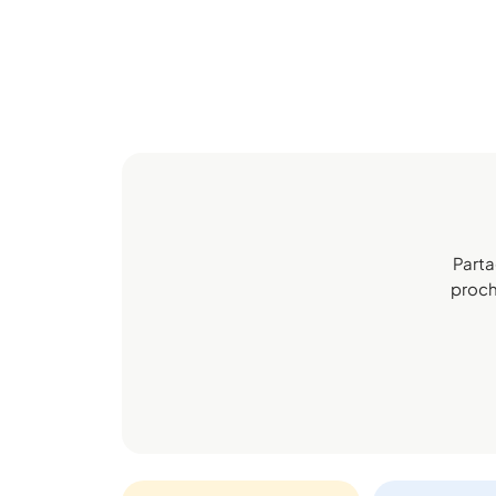
Parta
procha