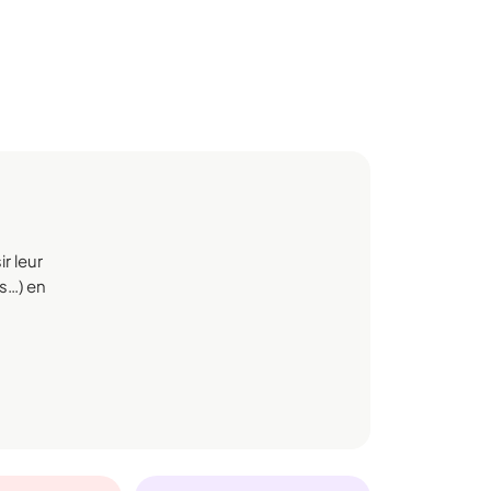
r leur
rs…) en