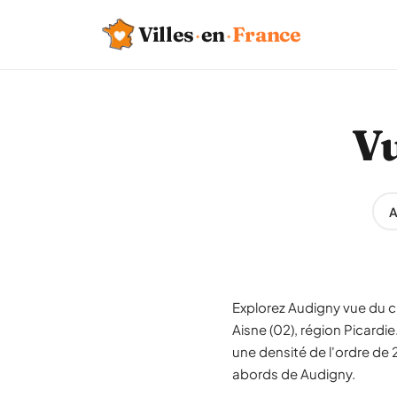
Villes
·
en
·
France
Vu
A
Explorez Audigny vue du cie
Aisne (02), région Picard
une densité de l'ordre de 2
abords de Audigny.