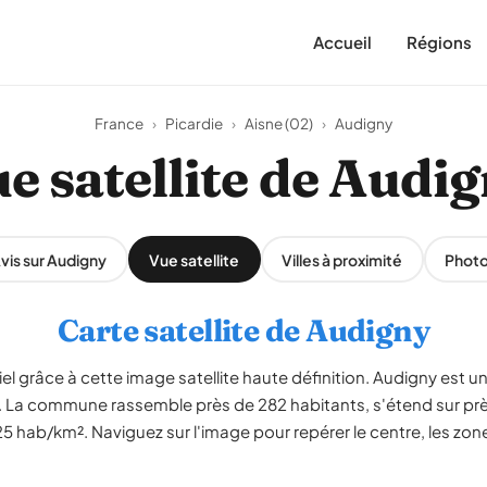
Accueil
Régions
France
›
Picardie
›
Aisne (02)
›
Audigny
e satellite de Audi
vis sur Audigny
Vue satellite
Villes à proximité
Phot
Carte satellite de Audigny
l grâce à cette image satellite haute définition. Audigny est un 
ie. La commune rassemble près de 282 habitants, s'étend sur prè
5 hab/km². Naviguez sur l'image pour repérer le centre, les zones