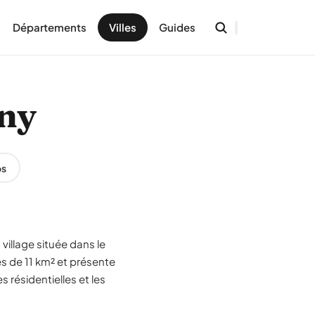
Départements
Villes
Guides
gny
os
village située dans le
s de 11 km² et présente
 résidentielles et les