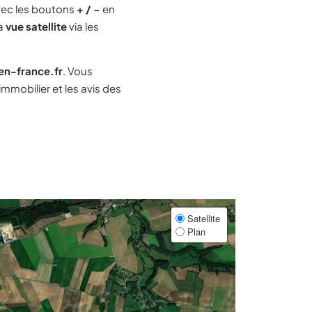
ec les boutons
+ / −
en
la
vue satellite
via les
-en-france.fr
. Vous
mmobilier et les avis des
Satellite
Plan