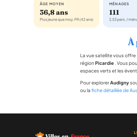
ÂGE MOYEN
MÉNAGES
36,8 ans
111
Plus jeune que moy. FR (42 ans)
2,53 pers. / mé
À 
La vue satellite vous off
région
Picardie
. Vous pouv
espaces verts et les évent
Pour explorer
Audigny
sou
ou la
fiche détaillée de Au
L
Villes
·
en
·
France