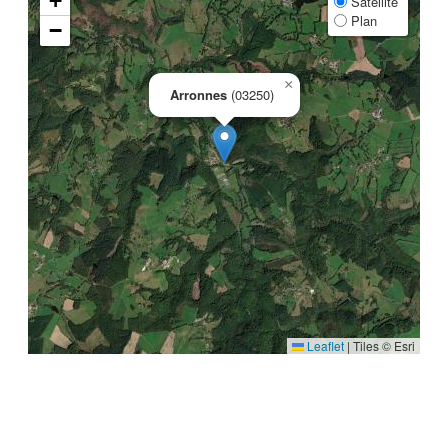
+
Satellite
Plan
−
×
Arronnes
(03250)
Leaflet
|
Tiles © Esri