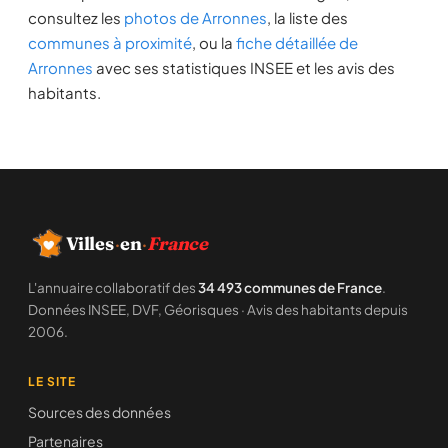
consultez les
photos de Arronnes
, la liste des
communes à proximité
, ou la
fiche détaillée de
Arronnes
avec ses statistiques INSEE et les avis des
habitants.
Villes
·
en
·
France
L'annuaire collaboratif des
34 493 communes de France
.
Données INSEE, DVF, Géorisques · Avis des habitants depuis
2006.
LE SITE
Sources des données
Partenaires