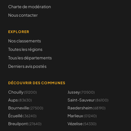
Charte de modération
Nous contacter
EXPLORER
Nos classements
Toutes les régions
Tous les départements
Derniers avis postés
DÉCOUVRIR DES COMMUNES
Chouilly
Jussey
(51200)
(70500)
Aups
Saint-Sauveur
(83630)
(86100)
Bourneville
Raedersheim
(27500)
(68190)
Écueillé
Marlieux
(36240)
(01240)
Breuilpont
Vézelise
(27640)
(54330)