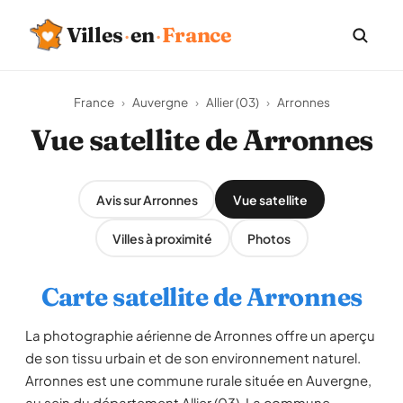
Villes
·
en
·
France
France
›
Auvergne
›
Allier (03)
›
Arronnes
Vue satellite de Arronnes
Avis sur Arronnes
Vue satellite
Villes à proximité
Photos
Carte satellite de Arronnes
La photographie aérienne de Arronnes offre un aperçu
de son tissu urbain et de son environnement naturel.
Arronnes est une commune rurale située en Auvergne,
au sein du département Allier (03). La commune