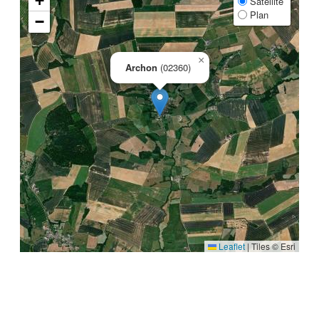
+
Satellite
Plan
−
×
Archon
(02360)
Leaflet
|
Tiles © Esri