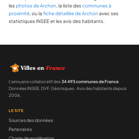
les
photos de Archon
, la liste des
communes à
proximité
, ou la
fiche détaillée de Archon
avec ses
statistiques INSEE et les avis des habitants.
Villes
·
en
·
France
L'annuaire collaboratif des
34 493 communes de France
.
Données INSEE, DVF, Géorisques · Avis des habitants depuis
2006.
LE SITE
Sources des données
Partenaires
Charte de modération