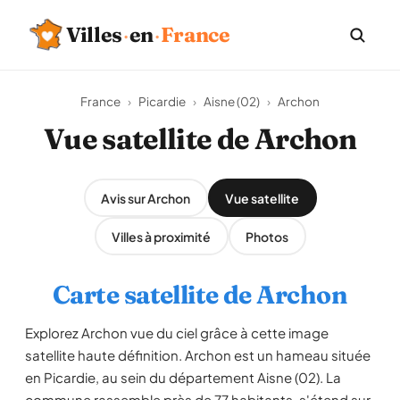
Villes
·
en
·
France
France
›
Picardie
›
Aisne (02)
›
Archon
Vue satellite de Archon
Avis sur Archon
Vue satellite
Villes à proximité
Photos
Carte satellite de Archon
Explorez Archon vue du ciel grâce à cette image
satellite haute définition. Archon est un hameau située
en Picardie, au sein du département Aisne (02). La
commune rassemble près de 77 habitants, s'étend sur