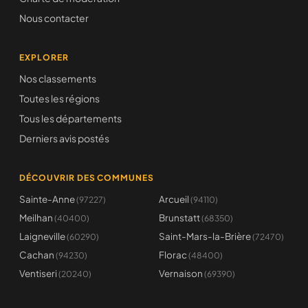
Nous contacter
EXPLORER
Nos classements
Toutes les régions
Tous les départements
Derniers avis postés
DÉCOUVRIR DES COMMUNES
Sainte-Anne
Arcueil
(97227)
(94110)
Meilhan
Brunstatt
(40400)
(68350)
Laigneville
Saint-Mars-la-Brière
(60290)
(72470)
Cachan
Florac
(94230)
(48400)
Ventiseri
Vernaison
(20240)
(69390)