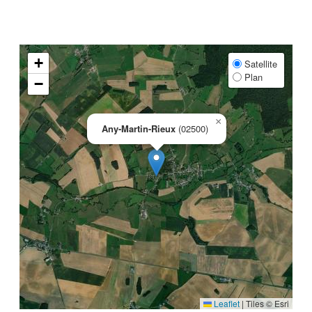
+
Satellite
Plan
−
×
Any-Martin-Rieux
(02500)
Leaflet
|
Tiles © Esri