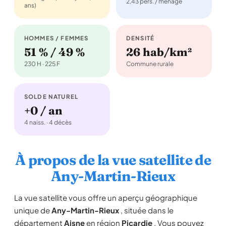
2,43 pers. / ménage
ans)
HOMMES / FEMMES
DENSITÉ
51 % / 49 %
26 hab/km²
230 H · 225 F
Commune rurale
SOLDE NATUREL
+0 / an
4 naiss. · 4 décès
À propos de la vue satellite de
Any-Martin-Rieux
La vue satellite vous offre un aperçu géographique
unique de
Any-Martin-Rieux
, située dans le
département
Aisne
en région
Picardie
. Vous pouvez