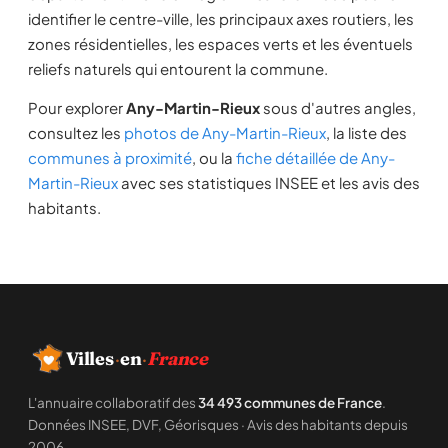
identifier le centre-ville, les principaux axes routiers, les
zones résidentielles, les espaces verts et les éventuels
reliefs naturels qui entourent la commune.
Pour explorer
Any-Martin-Rieux
sous d'autres angles,
consultez les
photos de Any-Martin-Rieux
, la liste des
communes à proximité
, ou la
fiche détaillée de Any-
Martin-Rieux
avec ses statistiques INSEE et les avis des
habitants.
Villes
·
en
·
France
L'annuaire collaboratif des
34 493 communes de France
.
Données INSEE, DVF, Géorisques · Avis des habitants depuis
2006.