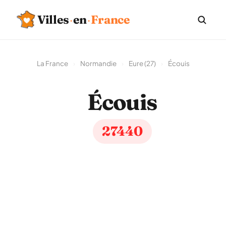
Villes
·
en
·
France
La France
›
Normandie
›
Eure (27)
›
Écouis
Écouis
27440