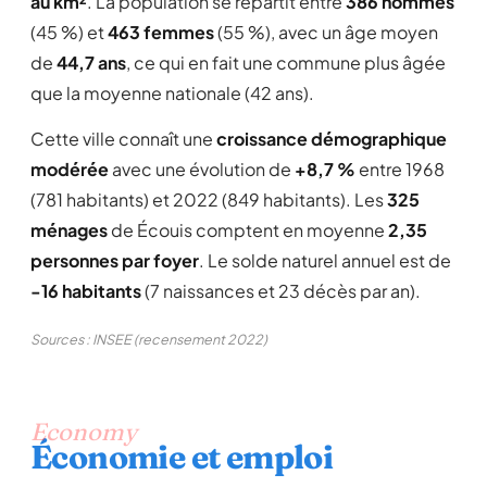
au km²
. La population se répartit entre
386 hommes
(45 %) et
463 femmes
(55 %), avec un âge moyen
de
44,7 ans
, ce qui en fait une commune plus âgée
que la moyenne nationale (42 ans).
Cette ville connaît une
croissance démographique
modérée
avec une évolution de
+8,7 %
entre 1968
(781 habitants) et 2022 (849 habitants). Les
325
ménages
de Écouis comptent en moyenne
2,35
personnes par foyer
. Le solde naturel annuel est de
-16 habitants
(7 naissances et 23 décès par an).
Sources : INSEE (recensement 2022)
Economy
Économie et emploi