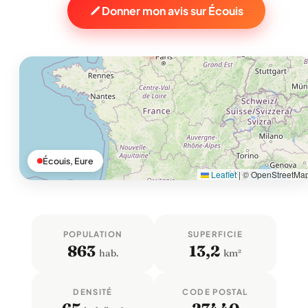
Donner mon avis sur Écouis
Écouis, Eure
Leaflet
|
© OpenStreetMa
POPULATION
SUPERFICIE
863
13,2
hab.
km²
DENSITÉ
CODE POSTAL