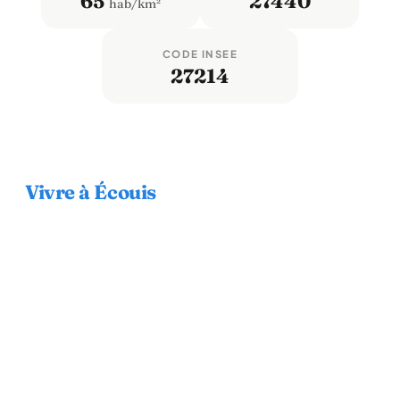
65
27440
hab/km²
CODE INSEE
27214
Vivre à Écouis