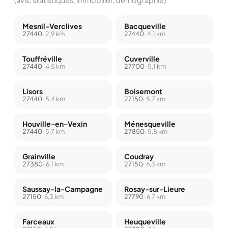
(avis, statistiques, immobilier, démographie).
Mesnil-Verclives
Bacqueville
27440
· 2,9 km
27440
· 4,1 km
Touffréville
Cuverville
27440
· 4,5 km
27700
· 5,1 km
Lisors
Boisemont
27440
· 5,4 km
27150
· 5,7 km
Houville-en-Vexin
Ménesqueville
27440
· 5,7 km
27850
· 5,8 km
Grainville
Coudray
27380
· 6,1 km
27150
· 6,3 km
Saussay-la-Campagne
Rosay-sur-Lieure
27150
· 6,3 km
27790
· 6,7 km
Farceaux
Heuqueville