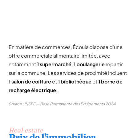
En matière de commerces, Écouis dispose d'une
offre commerciale alimentaire limitée, avec
notamment
1 supermarché
,
1 boulangerie
répartis
sur la commune. Les services de proximité incluent
1 salon de coiffure
et
1 bibliothèque
et
1 borne de
recharge électrique
.
Source : INSEE — Base Permanente des Équipements 2024
Real estate
Prix de l'immobilier