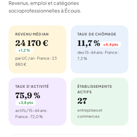
Revenus, emploi et catégories
socioprofessionnelles à Écouis.
REVENU MÉDIAN
TAUX DE CHÔMAGE
24 170 €
11,7 %
+4,4 pts
+1,2 %
des 15-64 ans · France :
par UC / an · France : 23
7,3 %
880 €
TAUX D'ACTIVITÉ
ÉTABLISSEMENTS
ACTIFS
75,9 %
27
+3,8 pts
entreprises et
actifs / 15-64 ans ·
commerces
France : 72,0 %