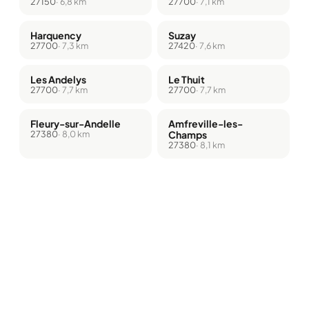
27150
· 6,8 km
27700
· 7,1 km
Harquency
Suzay
27700
· 7,3 km
27420
· 7,6 km
Les Andelys
Le Thuit
27700
· 7,7 km
27700
· 7,7 km
Fleury-sur-Andelle
Amfreville-les-
27380
· 8,0 km
Champs
27380
· 8,1 km