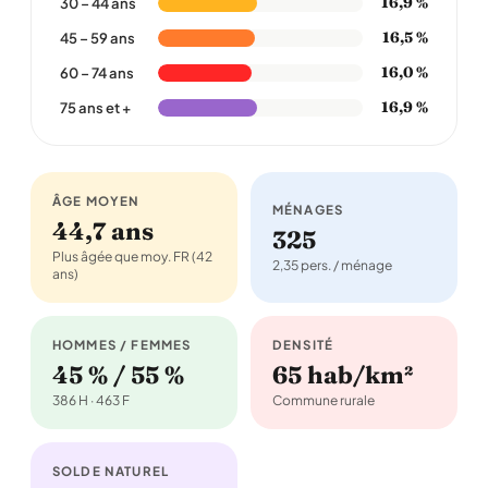
16,9 %
30 – 44 ans
16,5 %
45 – 59 ans
16,0 %
60 – 74 ans
16,9 %
75 ans et +
ÂGE MOYEN
MÉNAGES
44,7 ans
325
Plus âgée que moy. FR (42
2,35 pers. / ménage
ans)
HOMMES / FEMMES
DENSITÉ
45 % / 55 %
65 hab/km²
386 H · 463 F
Commune rurale
SOLDE NATUREL