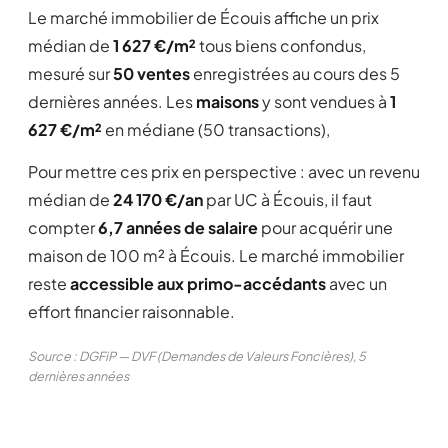
Le marché immobilier de Écouis affiche un prix
médian de
1 627 €/m²
tous biens confondus,
mesuré sur
50 ventes
enregistrées au cours des 5
dernières années. Les
maisons
y sont vendues à
1
627 €/m²
en médiane (50 transactions),
Pour mettre ces prix en perspective : avec un revenu
médian de
24 170 €/an
par UC à Écouis, il faut
compter
6,7 années de salaire
pour acquérir une
maison de 100 m² à Écouis. Le marché immobilier
reste
accessible aux primo-accédants
avec un
effort financier raisonnable.
Source : DGFiP — DVF (Demandes de Valeurs Foncières), 5
dernières années