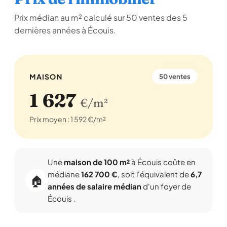
Prix médian au m² calculé sur 50 ventes des 5
dernières années à Écouis.
MAISON
50 ventes
1 627
€/m²
Prix moyen : 1 592 €/m²
Une
maison de 100 m²
à Écouis coûte en
médiane
162 700 €
, soit l'équivalent de
6,7
🏠
années de salaire médian
d'un foyer de
Écouis .