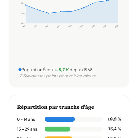
800
700
600
1968
1975
1982
1990
1999
2006
2011
2016
2022
Population Écouis
+8,7 %
depuis 1968
💡 Survolez les points pour voir les valeurs
Répartition par tranche d'âge
18,2 %
0 – 14 ans
15,4 %
15 – 29 ans