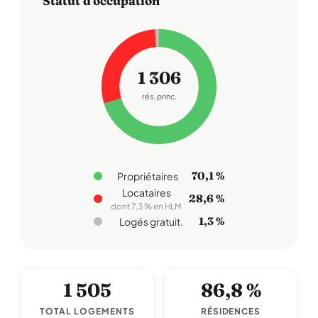
Statut d'occupation
1 306
rés. princ.
70,1 %
Propriétaires
Locataires
28,6 %
dont 7,3 % en HLM
1,3 %
Logés gratuit.
1 505
86,8 %
TOTAL LOGEMENTS
RÉSIDENCES