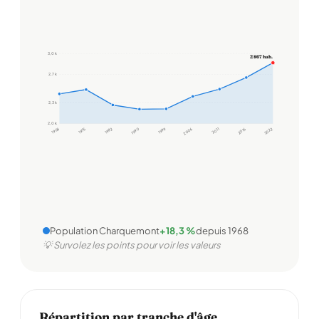
3,0 k
2 867 hab.
2,7 k
2,3 k
2,0 k
1968
1975
1982
1990
1999
2006
2011
2016
2022
Population Charquemont
+18,3 %
depuis 1968
💡 Survolez les points pour voir les valeurs
Répartition par tranche d'âge