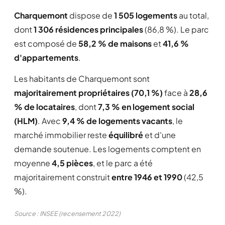
Charquemont
dispose de
1 505 logements
au total,
dont
1 306 résidences principales
(86,8 %). Le parc
est composé de
58,2 % de maisons
et
41,6 %
d'appartements
.
Les habitants de Charquemont sont
majoritairement propriétaires (70,1 %)
face à
28,6
% de locataires
, dont
7,3 % en logement social
(HLM)
. Avec
9,4 % de logements vacants
, le
marché immobilier reste
équilibré
et d'une
demande soutenue. Les logements comptent en
moyenne
4,5 pièces
, et le parc a été
majoritairement construit
entre 1946 et 1990
(42,5
%).
Source : INSEE (recensement 2022)