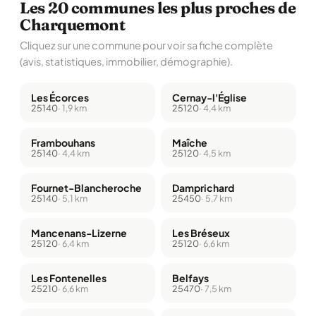
Les 20 communes les plus proches de
Charquemont
Cliquez sur une commune pour voir sa fiche complète
(avis, statistiques, immobilier, démographie).
Les Écorces
Cernay-l'Église
25140
· 1,9 km
25120
· 4,4 km
Frambouhans
Maîche
25140
· 4,4 km
25120
· 4,5 km
Fournet-Blancheroche
Damprichard
25140
· 5,1 km
25450
· 5,7 km
Mancenans-Lizerne
Les Bréseux
25120
· 6,4 km
25120
· 6,6 km
Les Fontenelles
Belfays
25210
· 6,6 km
25470
· 7,5 km