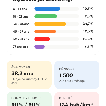
20,3 %
0 – 14 ans
17,6 %
15 – 29 ans
24,7 %
30 – 44 ans
17,0 %
45 – 59 ans
12,2 %
60 – 74 ans
8,2 %
75 ans et +
ÂGE MOYEN
MÉNAGES
38,3 ans
1 309
Plus jeune que moy. FR (42
2,18 pers. / ménage
ans)
HOMMES / FEMMES
DENSITÉ
50 % / 50 %
134 hab/km²