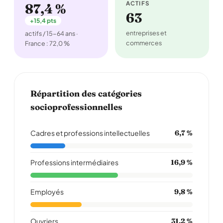
ACTIFS
87,4 %
63
+15,4 pts
entreprises et
actifs / 15-64 ans ·
commerces
France : 72,0 %
Répartition des catégories
socioprofessionnelles
Cadres et professions intellectuelles
6,7 %
Professions intermédiaires
16,9 %
Employés
9,8 %
Ouvriers
31,2 %