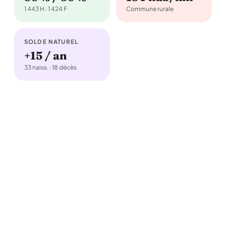
1 443 H · 1 424 F
Commune rurale
SOLDE NATUREL
+15 / an
33 naiss. · 18 décès