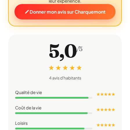
leur expérience.
Donner mon avis sur Charquemont
5,0
/5
★ ★ ★ ★ ★
4 avis d'habitants
Qualité de vie
★ ★ ★ ★ ★
Coût de la vie
★ ★ ★ ★ ★
Loisirs
★ ★ ★ ★ ★