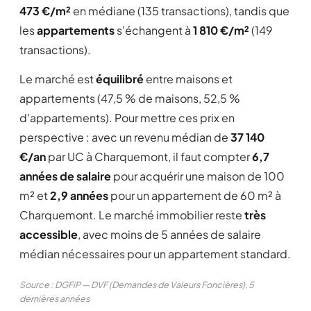
473 €/m²
en médiane (135 transactions), tandis que
les
appartements
s'échangent à
1 810 €/m²
(149
transactions).
Le marché est
équilibré
entre maisons et
appartements (47,5 % de maisons, 52,5 %
d'appartements). Pour mettre ces prix en
perspective : avec un revenu médian de
37 140
€/an
par UC à Charquemont, il faut compter
6,7
années de salaire
pour acquérir une maison de 100
m² et
2,9 années
pour un appartement de 60 m² à
Charquemont. Le marché immobilier reste
très
accessible
, avec moins de 5 années de salaire
médian nécessaires pour un appartement standard.
Source : DGFiP — DVF (Demandes de Valeurs Foncières), 5
dernières années