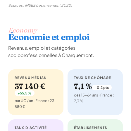
Sources : INSEE (recensement 2022)
Economy
Économie et emploi
Revenus, emploi et catégories
socioprofessionnelles à Charquemont.
REVENU MÉDIAN
TAUX DE CHÔMAGE
37 140 €
7,1 %
-0,2 pts
+55,5 %
des 15-64 ans · France :
par UC / an · France : 23
7,3 %
880 €
TAUX D'ACTIVITÉ
ÉTABLISSEMENTS