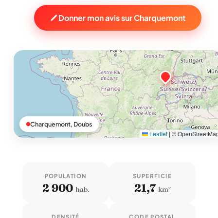
Donner mon avis sur Charquemont
Charquemont, Doubs
Leaflet
|
© OpenStreetMa
POPULATION
SUPERFICIE
2 900
21,7
hab.
km²
DENSITÉ
CODE POSTAL