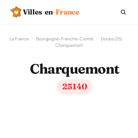
Villes
·
en
·
France
La France
›
Bourgogne-Franche-Comté
›
Doubs (25)
›
Charquemont
Charquemont
25140