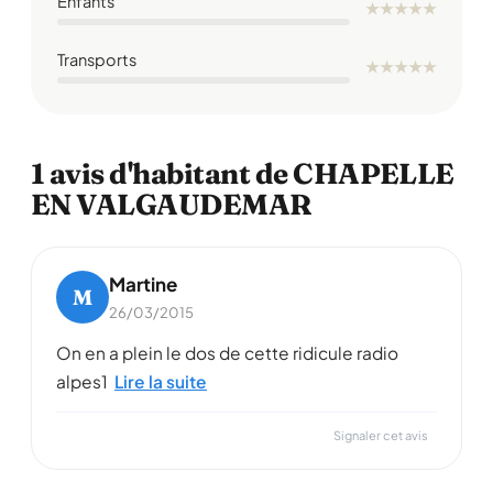
Enfants
★
★
★
★
★
Transports
★
★
★
★
★
1 avis d'habitant de CHAPELLE
EN VALGAUDEMAR
Martine
M
26/03/2015
On en a plein le dos de cette ridicule radio
alpes1
Lire la suite
Signaler cet avis