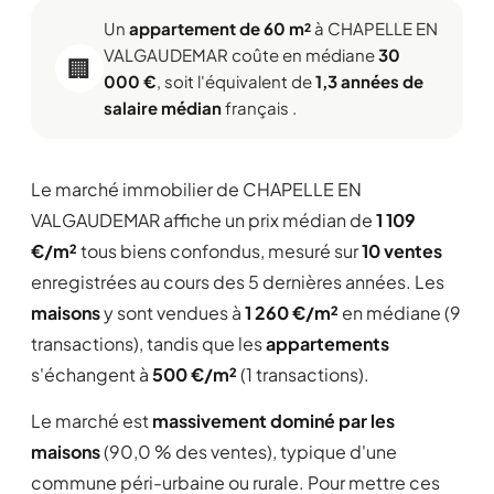
Un
appartement de 60 m²
à CHAPELLE EN
VALGAUDEMAR coûte en médiane
30
🏢
000 €
, soit l'équivalent de
1,3 années de
salaire médian
français .
Le marché immobilier de CHAPELLE EN
VALGAUDEMAR affiche un prix médian de
1 109
€/m²
tous biens confondus, mesuré sur
10 ventes
enregistrées au cours des 5 dernières années. Les
maisons
y sont vendues à
1 260 €/m²
en médiane (9
transactions), tandis que les
appartements
s'échangent à
500 €/m²
(1 transactions).
Le marché est
massivement dominé par les
maisons
(90,0 % des ventes), typique d'une
commune péri-urbaine ou rurale. Pour mettre ces