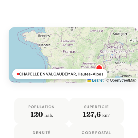
CHAPELLE EN VALGAUDEMAR, Hautes-Alpes
Leaflet
|
© OpenStreetMap
POPULATION
SUPERFICIE
120
127,6
hab.
km²
DENSITÉ
CODE POSTAL