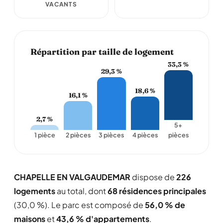
VACANTS
Répartition par taille de logement
33,3 %
29,3 %
18,6 %
16,1 %
2,7 %
5+
1 pièce
2 pièces
3 pièces
4 pièces
pièces
CHAPELLE EN VALGAUDEMAR
dispose de
226
logements
au total, dont
68 résidences principales
(30,0 %). Le parc est composé de
56,0 % de
maisons
et
43,6 % d'appartements
.