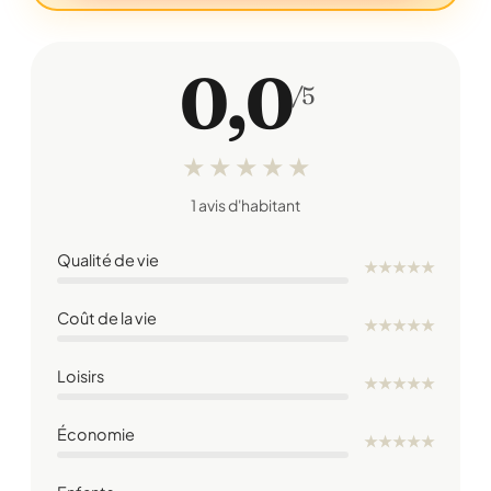
0,0
/5
★
★
★
★
★
1 avis d'habitant
Qualité de vie
★
★
★
★
★
Coût de la vie
★
★
★
★
★
Loisirs
★
★
★
★
★
Économie
★
★
★
★
★