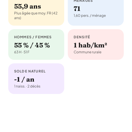
MÉNAGES
55,9 ans
71
Plus âgée que moy. FR (42
1,60 pers. / ménage
ans)
HOMMES / FEMMES
DENSITÉ
55 % / 45 %
1 hab/km²
63 H · 51 F
Commune rurale
SOLDE NATUREL
-1 / an
1 naiss. · 2 décès