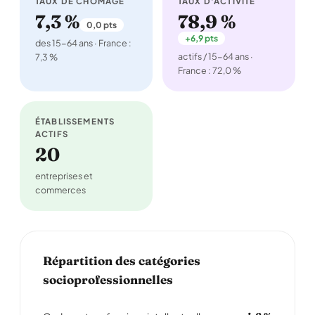
TAUX DE CHÔMAGE
TAUX D'ACTIVITÉ
7,3 %
78,9 %
0,0 pts
+6,9 pts
des 15-64 ans · France :
actifs / 15-64 ans ·
7,3 %
France : 72,0 %
ÉTABLISSEMENTS
ACTIFS
20
entreprises et
commerces
Répartition des catégories
socioprofessionnelles