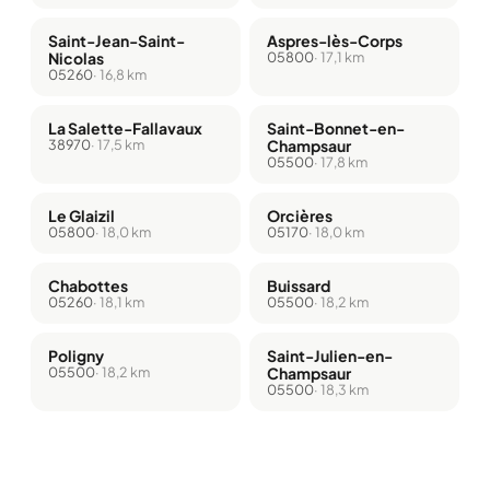
Saint-Jean-Saint-
Aspres-lès-Corps
Nicolas
05800
· 17,1 km
05260
· 16,8 km
La Salette-Fallavaux
Saint-Bonnet-en-
38970
· 17,5 km
Champsaur
05500
· 17,8 km
Le Glaizil
Orcières
05800
· 18,0 km
05170
· 18,0 km
Chabottes
Buissard
05260
· 18,1 km
05500
· 18,2 km
Poligny
Saint-Julien-en-
05500
· 18,2 km
Champsaur
05500
· 18,3 km