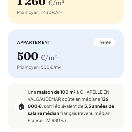
1 260
€/m²
Prix moyen : 1 430 €/m²
APPARTEMENT
1 vente
500
€/m²
Prix moyen : 500 €/m²
Une
maison de 100 m²
à CHAPELLE EN
VALGAUDEMAR coûte en médiane
126
🏠
000 €
, soit l'équivalent de
5,3 années de
salaire médian
français (revenu médian
France : 23 880 €) .