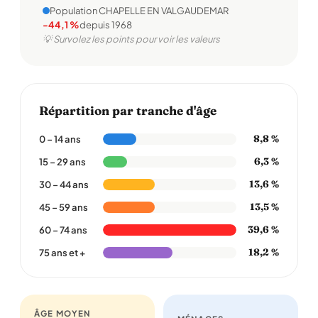
Population CHAPELLE EN VALGAUDEMAR
-44,1 %
depuis 1968
💡 Survolez les points pour voir les valeurs
Répartition par tranche d'âge
8,8 %
0 – 14 ans
6,3 %
15 – 29 ans
13,6 %
30 – 44 ans
13,5 %
45 – 59 ans
39,6 %
60 – 74 ans
18,2 %
75 ans et +
ÂGE MOYEN