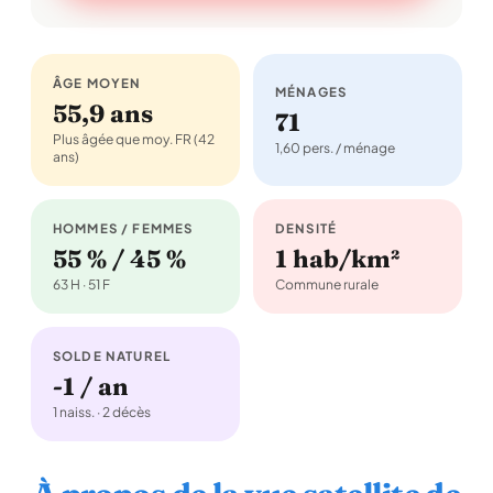
ÂGE MOYEN
MÉNAGES
55,9 ans
71
Plus âgée que moy. FR (42
1,60 pers. / ménage
ans)
HOMMES / FEMMES
DENSITÉ
55 % / 45 %
1 hab/km²
63 H · 51 F
Commune rurale
SOLDE NATUREL
-1 / an
1 naiss. · 2 décès