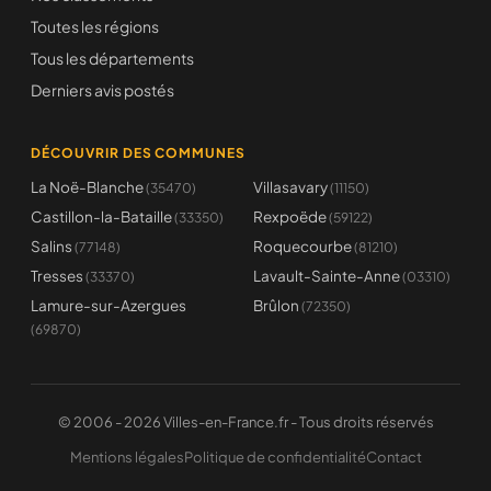
Toutes les régions
Tous les départements
Derniers avis postés
DÉCOUVRIR DES COMMUNES
La Noë-Blanche
Villasavary
(35470)
(11150)
Castillon-la-Bataille
Rexpoëde
(33350)
(59122)
Salins
Roquecourbe
(77148)
(81210)
Tresses
Lavault-Sainte-Anne
(33370)
(03310)
Lamure-sur-Azergues
Brûlon
(72350)
(69870)
© 2006 - 2026 Villes-en-France.fr - Tous droits réservés
Mentions légales
Politique de confidentialité
Contact