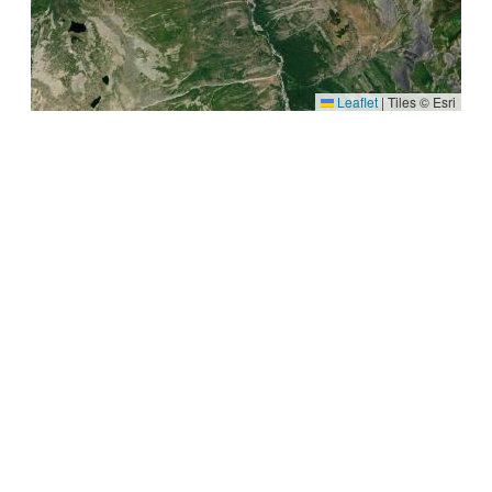
Leaflet
|
Tiles © Esri