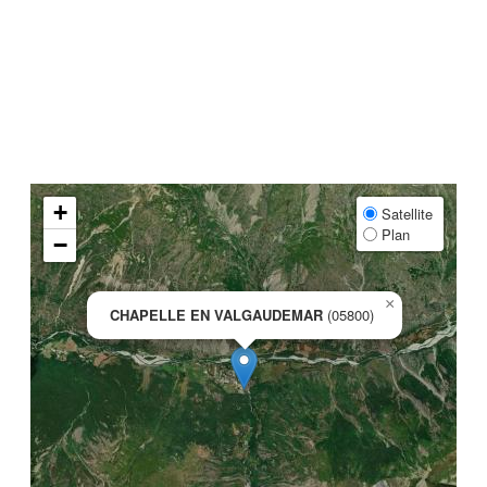
+
Satellite
Plan
−
×
CHAPELLE EN VALGAUDEMAR
(05800)