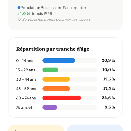
Population Bussunarits-Sarrasquette
+1,0 %
depuis 1968
💡 Survolez les points pour voir les valeurs
Répartition par tranche d'âge
20,9 %
0 – 14 ans
10,0 %
15 – 29 ans
17,5 %
30 – 44 ans
17,5 %
45 – 59 ans
24,6 %
60 – 74 ans
9,5 %
75 ans et +