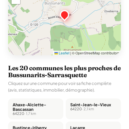
Leaflet
|
© OpenStreetMap contributors
Les 20 communes les plus proches de
Bussunarits-Sarrasquette
Cliquez sur une commune pour voir sa fiche complète
(avis, statistiques, immobilier, démographie).
Ahaxe-Alciette-
Saint-Jean-le-Vieux
Bascassan
64220
· 2,1 km
64220
· 1,7 km
Bustince-Iriberry
Lacarre