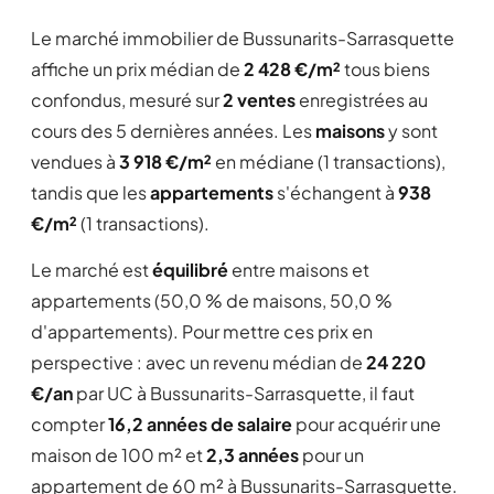
Le marché immobilier de Bussunarits-Sarrasquette
affiche un prix médian de
2 428 €/m²
tous biens
confondus, mesuré sur
2 ventes
enregistrées au
cours des 5 dernières années. Les
maisons
y sont
vendues à
3 918 €/m²
en médiane (1 transactions),
tandis que les
appartements
s'échangent à
938
€/m²
(1 transactions).
Le marché est
équilibré
entre maisons et
appartements (50,0 % de maisons, 50,0 %
d'appartements). Pour mettre ces prix en
perspective : avec un revenu médian de
24 220
€/an
par UC à Bussunarits-Sarrasquette, il faut
compter
16,2 années de salaire
pour acquérir une
maison de 100 m² et
2,3 années
pour un
appartement de 60 m² à Bussunarits-Sarrasquette.