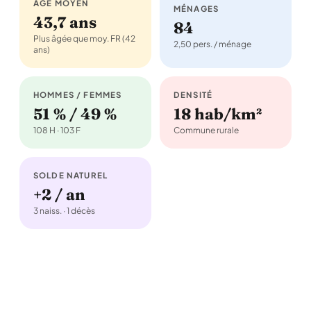
ÂGE MOYEN
MÉNAGES
43,7 ans
84
Plus âgée que moy. FR (42
2,50 pers. / ménage
ans)
HOMMES / FEMMES
DENSITÉ
51 % / 49 %
18 hab/km²
108 H · 103 F
Commune rurale
SOLDE NATUREL
+2 / an
3 naiss. · 1 décès