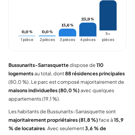
23,9 %
13,6 %
0,0 %
0,0 %
5+
1 pièce
2 pièces
3 pièces
4 pièces
pièces
Bussunarits-Sarrasquette
dispose de
110
logements
au total, dont
88 résidences principales
(80,0 %). Le parc est composé majoritairement de
maisons individuelles (80,0 %)
avec quelques
appartements (19,1 %).
Les habitants de Bussunarits-Sarrasquette sont
majoritairement propriétaires (81,8 %)
face à
15,9
% de locataires
. Avec seulement
3,6 % de