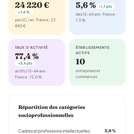
24 220 €
5,6 %
-1,7 pts
+1,4 %
des 15-64 ans · France :
par UC / an · France : 23
7,3 %
880 €
TAUX D'ACTIVITÉ
ÉTABLISSEMENTS
ACTIFS
77,4 %
10
+5,4 pts
entreprises et
actifs / 15-64 ans ·
commerces
France : 72,0 %
Répartition des catégories
socioprofessionnelles
Cadres et professions intellectuelles
5,9 %