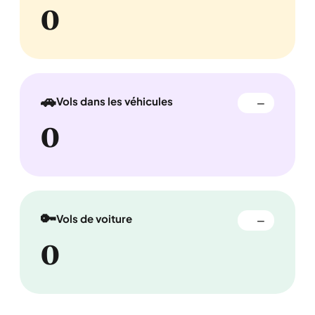
0
🚗
Vols dans les véhicules
—
0
🔑
Vols de voiture
—
0