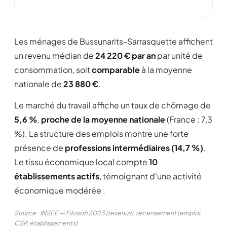
Les ménages de Bussunarits-Sarrasquette affichent
un revenu médian de
24 220 € par an
par unité de
consommation, soit
comparable
à la moyenne
nationale de
23 880 €
.
Le marché du travail affiche un taux de chômage de
5,6 %
,
proche de la moyenne nationale
(France : 7,3
%). La structure des emplois montre une forte
présence de
professions intermédiaires (14,7 %)
.
Le tissu économique local compte
10
établissements actifs
, témoignant d'une activité
économique modérée .
Source : INSEE — Filosofi 2023 (revenus), recensement (emploi,
CSP, établissements)