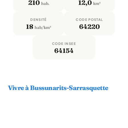
210
12,0
hab.
km²
DENSITÉ
CODE POSTAL
18
64220
hab/km²
CODE INSEE
64154
Vivre à Bussunarits-Sarrasquette