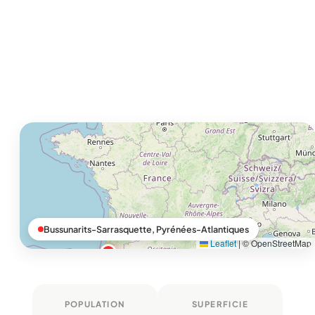
Bussunarits-Sarrasquette, Pyrénées-Atlantiques
Leaflet
|
© OpenStreetMap
POPULATION
SUPERFICIE