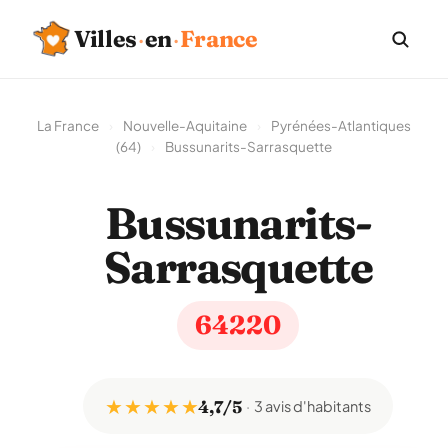
Villes
·
en
·
France
La France
›
Nouvelle-Aquitaine
›
Pyrénées-Atlantiques
(64)
›
Bussunarits-Sarrasquette
Bussunarits-
Sarrasquette
64220
★ ★ ★ ★ ★
4,7/5
3 avis d'habitants